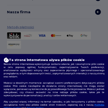
Nasza firma
Metody płatności
Opcje dostawy
Ta strona internetowa używa plików cookie
Nasza strona internetowa wykorzystuje zarówno własne, jak i zewnętrzne pliki cookie
w celu poprawy ogólnej funkcjonalności, zapamiętywania Twoich preferencji,
analizowania wydajności witryny oraz zapewnienia płynnego i spersonalizowanego
przeglądania, w tym dopasowanych treści, zoptymalizowanych interakcji z naszą stroną
oraz reklam.
Możesz w dowolnym momencie zarządzać swoimi preferencjami dotyczącymi plików
cookie. Pliki cookie niezbędne do działania strony internetowej nie mogą zostać
wyłączone, ponieważ są konieczne do jej prawidłowego funkcjonowania. Możesz jednak
Śledź nas
zdecydować, czy chcesz zezwolić na inne rodzaje plików cookie, takie jak te
wykorzystywane do personalizacji, analizy i celów reklamowych.
Aby uzyskać więcej informacji na temat sposobu, w jaki korzystamy z plików cookie,
zarządzania nimi oraz plików cookie stron trzecich, zapoznaj się z naszą
Polityką
plików cookie
oraz
Privacy Policy
.