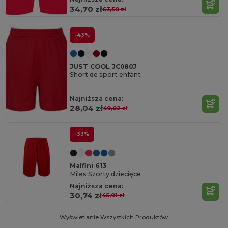
34,70 zł
63,50 zł
-43%
JUST COOL JC080J
Short de sport enfant
Najniższa cena:
28,04 zł
49,02 zł
-33%
Malfini 613
Miles Szorty dziecięce
Najniższa cena:
30,74 zł
45,91 zł
Wyświetlanie Wszystkich Produktów.