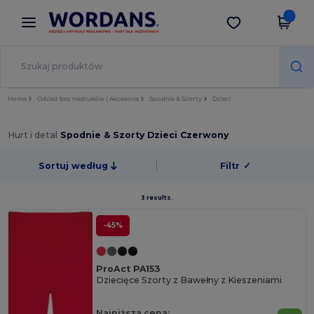
×
Aplikacja Wordans
Pobierz app
Lepsze ceny w aplikacji!
Home
Odzież bez nadruków | Akcesoria
Spodnie & Szorty
Dzieci
Hurt i detal
Spodnie & Szorty Dzieci Czerwony
Sortuj według
Filtr
✓
3 results.
-45%
ProAct PA153
Dziecięce Szorty z Bawełny z Kieszeniami
Najniższa cena: