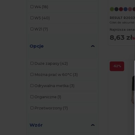
Kariban
(15)
W4
(18)
Karlowsky
(14)
W5
(40)
RESULT R200J
Gilet de sécurit
Korntex
(1)
W21
(7)
Najniższa cena
NewGen
(3)
8,63 zł
1
Opcje
Paredes
(2)
Pen Duick
(1)
Duże zapasy
(42)
-62%
Premier
(3)
Można prać w 60°C
(3)
Radsow by Uneek
(7)
Odrywalna metka
(3)
Regatta
(2)
Organiczne
(1)
Result
(22)
Przetworzony
(7)
Result Work-Guard
(5)
Roly
(17)
Wzór