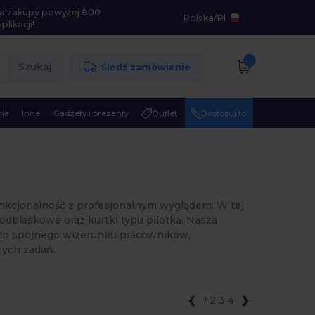
i na zakupy powyżej 800
Polska
/
Pl
likacji!
Szukaj
Śledź zamówienie
ia
Inne
Gadżety i prezenty
Outlet
Dostosuj to!
funkcjonalność z profesjonalnym wyglądem. W tej
odblaskowe oraz kurtki typu pilotka. Nasza
ych spójnego wizerunku pracowników,
nych zadań.
1
2
3
4