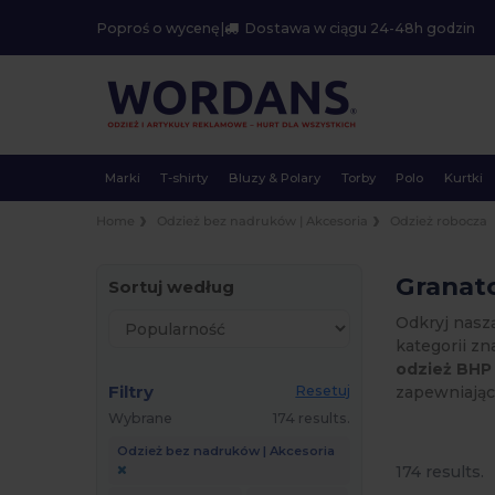
Poproś o wycenę
|
Dostawa w ciągu 24-48h godzin
Marki
T-shirty
Bluzy & Polary
Torby
Polo
Kurtki
Home
Odzież bez nadruków | Akcesoria
Odzież robocza
Granat
Sortuj według
Odkryj nasz
kategorii zn
odzież BHP
Filtry
zapewniając
Resetuj
Wybrane
174 results.
Odzież bez nadruków | Akcesoria
174 results.