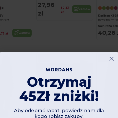
27,96
50,23
+1
Zamów
zł
zł
EV
Kariban K895
é enfant
Bawełniany far
:
Najniższa cen
40,26 
Zamów
5,73 zł
-58%
-41%
Otrzymaj
45Zł zniżki!
Aby odebrać rabat, powiedz nam dla
kogo robisz zakupy: