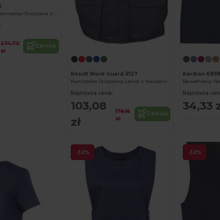
5
Profesjonalna Kamizelka Ocieplana z Ochroną Przed Wiatrem
:
274,70
Zamów
zł
Result Work-Guard R127
Kariban K89
Kamizelka Ocieplana Lance z Kieszeniami
Bawełniany far
Najniższa cena:
Najniższa cen
103,08
34,33 z
178,16
Zamów
zł
zł
-32%
-32%