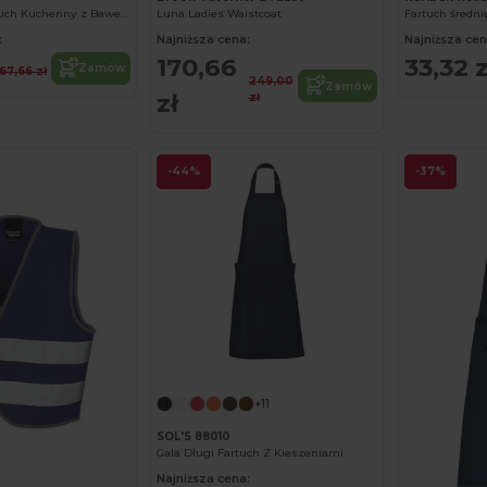
Praktyczny Fartuch Kuchenny z Bawełny
Luna Ladies Waistcoat
Fartuch średni
:
Najniższa cena:
Najniższa cen
170,66
33,32 z
Zamów
67,66 zł
249,00
Zamów
zł
zł
-44%
-37%
+11
SOL'S 88010
Gala Długi Fartuch Z Kieszeniami
Najniższa cena: