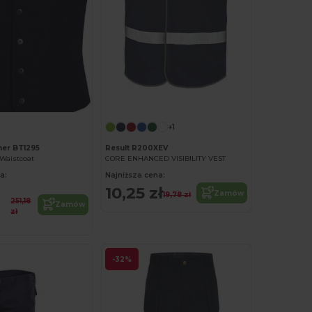
+1
er BT1295
Result R200XEV
Waistcoat
CORE ENHANCED VISIBILITY VEST
a:
Najniższa cena:
10,25 zł
Zamów
19,78 zł
251,18
Zamów
zł
-32%