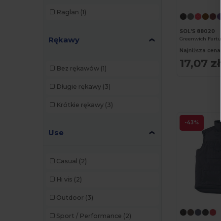
SOL'S
(2)
Raglan
(1)
Stamina
(1)
SOL'S 88020
Velilla
(15)
Rękawy
Greenwich Fart
Najniższa cena
WK. Designed To Work
(10)
17,07 zł
Bez rękawów
(1)
Yoko
(18)
Długie rękawy
(3)
Krótkie rękawy
(3)
-43%
Use
Casual
(2)
Hi vis
(2)
Outdoor
(3)
Sport / Performance
(2)