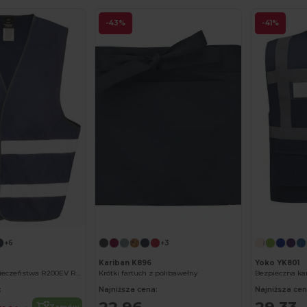
-43%
-41%
+6
+3
Kariban K896
Yoko YK801
Kamizelka Bezpieczeństwa R200EV Result
Krótki fartuch z polibawełny
Bezpieczna ka
:
Najniższa cena:
Najniższa cen