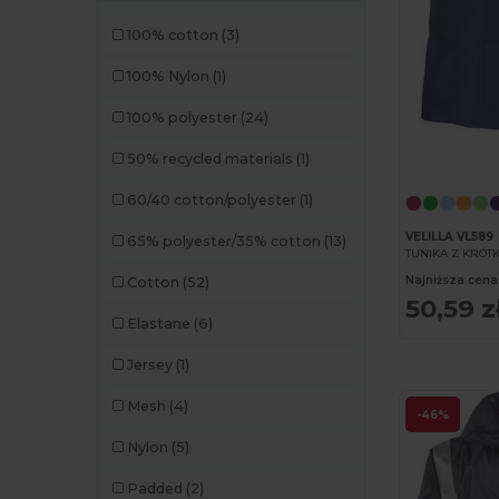
100% cotton
(3)
100% Nylon
(1)
100% polyester
(24)
50% recycled materials
(1)
60/40 cotton/polyester
(1)
VELILLA VL589
65% polyester/35% cotton
(13)
TUNIKA Z KRÓ
Najniższa cena
Cotton
(52)
50,59 z
Elastane
(6)
Jersey
(1)
Mesh
(4)
-46%
Nylon
(5)
Padded
(2)