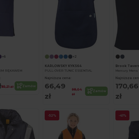
+6
+2
KARLOWSKY KYKS64
Brook Tavern
TKIM RĘKAWEM
PULL-OVER TUNIC ESSENTIAL
Mercury Mens 
:
Najniższa cena:
Najniższa cen
ł
66,49
170,66
Zamów
85,21 zł
98,04
Zamów
zł
zł
zł
-52%
-41%