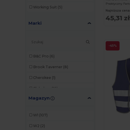
Working Suit
(5)
Najniższa cena
45,31 zł
Marki
-45%
B&C Pro
(6)
Brook Taverner
(8)
Cherokee
(1)
Clubclass
(16)
Magazyn
Dickies
(1)
Dickies Medical
(2)
W1
(107)
Herock
(2)
W2
(2)