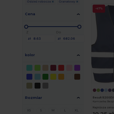
Odzież robocza
Granatowy
-47%
Cena
Z
Do
zł
zł
kolor
Rozmiar
Result R200EV
Najniższa cena
XS
S
M
L
XL