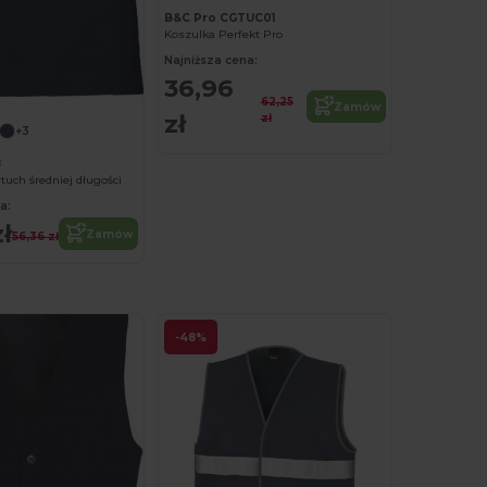
B&C Pro CGTUC01
Koszulka Perfekt Pro
Najniższa cena:
36,96
62,25
Zamów
zł
zł
+3
8
tuch średniej długości
a:
ł
Zamów
56,36 zł
-48%