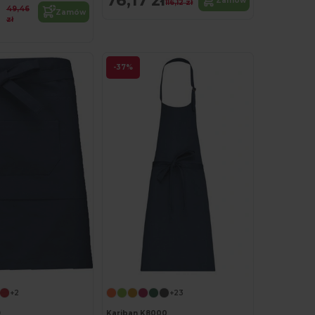
76,17 zł
Zamów
116,12 zł
49,46
Zamów
zł
-37%
+2
+23
9
Kariban K8000