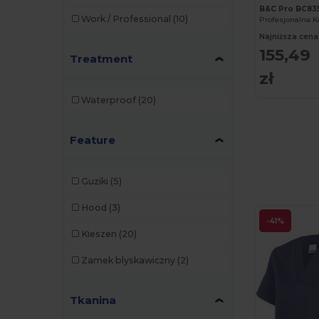
B&C Pro BC83
Work / Professional
(10)
Najniższa cena
155,49
Treatment
zł
Waterproof
(20)
Feature
Guziki
(5)
Hood
(3)
-41%
Kieszen
(20)
Zamek blyskawiczny
(2)
Tkanina