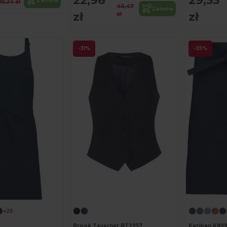
22,96
29,33
Zamów
19,24 zł
40,47
Zamów
zł
zł
zł
-31%
-35%
+26
Brook Taverner BT2257
Kariban K89