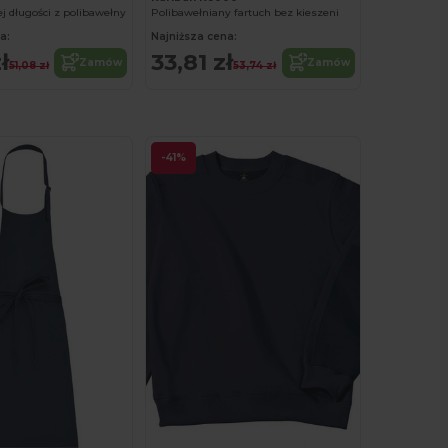
ej długości z polibawełny
Polibawełniany fartuch bez kieszeni
a:
Najniższa cena:
ł
33,81 zł
Zamów
Zamów
51,08 zł
53,74 zł
-41%