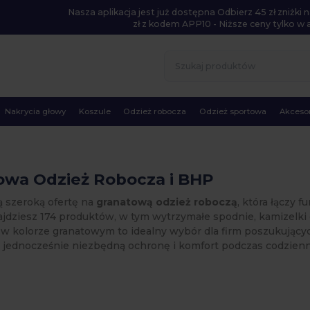
Nasza aplikacja jest już dostępna Odbierz 45 zł zniżk
zł z kodem APP10 - Niższe ceny tylko w ap
Nakrycia głowy
Koszule
Odzież robocza
Odzież sportowa
Akcesor
owa Odzież Robocza i BHP
ą szeroką ofertę na
granatową odzież roboczą
, która łączy 
ajdziesz 174 produktów, w tym wytrzymałe spodnie, kamizelki 
w kolorze granatowym to idealny wybór dla firm poszukując
 jednocześnie niezbędną ochronę i komfort podczas codzien