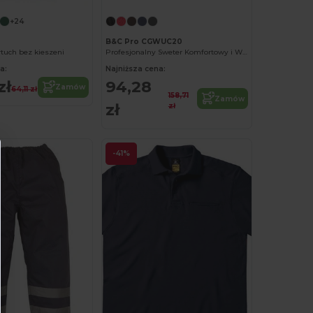
+24
B&C Pro CGWUC20
tuch bez kieszeni
Profesjonalny Sweter Komfortowy i Wytrzymały
a:
Najniższa cena:
zł
94,28
Zamów
64,11 zł
158,71
Zamów
zł
zł
-41%