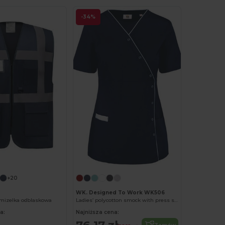
-34%
+20
WK. Designed To Work WK506
mizelka odblaskowa
Ladies’ polycotton smock with press studs
a:
Najniższa cena: