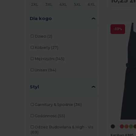
10,25 zł
2XL
3XL
4XL
5XL
6XL
Dla kogo
-33%
Dzieci
(2)
Kobiety
(27)
Mężczyźni
(145)
Unisex
(94)
Styl
Garnitury & Spodnie
(36)
Gościnność
(55)
Odzież Budowlana & High - Vis
(69)
Kariban K885