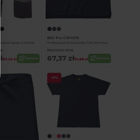
B&C Pro CGPUC10
olore haute visibilité
Profesjonalna Koszulka Polo Komfort
a:
Najniższa cena:
ł
67,37 zł
Zamów
Zamów
87,43 zł
114,58 zł
-41%