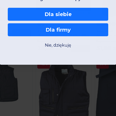
+1
Dla siebie
uch Z Kieszeniami
+3
:
Dla firmy
Kariban K886
Yoko YK461
Zamów
44,98 zł
BARMAN APRON - BISTRO STYLE WAIST APRON
Surpantalon bic
Najniższa cena:
Najniższa cen
Nie, dziękuję
28,28 zł
51,88 z
Zamów
66,61 zł
-42%
-39%