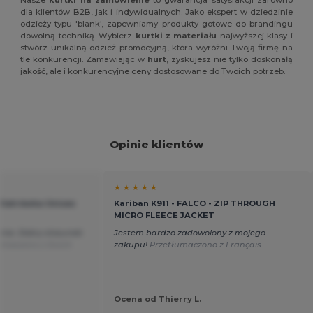
Nasze
kurtki na zamówienie
to gwarancja satysfakcji zarówno
dla klientów B2B, jak i indywidualnych. Jako ekspert w dziedzinie
odzieży typu 'blank', zapewniamy produkty gotowe do brandingu
dowolną techniką. Wybierz
kurtki z materiału
najwyższej klasy i
stwórz unikalną odzież promocyjną, która wyróżni Twoją firmę na
tle konkurencji. Zamawiając w
hurt
, zyskujesz nie tylko doskonałą
jakość, ale i konkurencyjne ceny dostosowane do Twoich potrzeb.
Opinie klientów
★ ★ ★ ★ ★
 Wiatrówka Unisex
Kariban K911 - FALCO - ZIP THROUGH
MICRO FLEECE JACKET
nia. Dobry stosunek
Jestem bardzo zadowolony z mojego
umaczono z Dutch
zakupu!
Przetłumaczono z Français
Ocena od Thierry L.