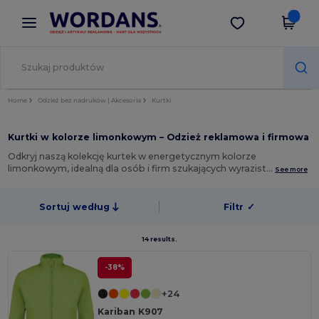
×
Aplikacja Wordans
Pobierz app
Lepsze ceny w aplikacji!
Home
Odzież bez nadruków | Akcesoria
Kurtki
Kurtki w kolorze limonkowym – Odzież reklamowa i firmowa
Odkryj naszą kolekcję kurtek w energetycznym kolorze
limonkowym, idealną dla osób i firm szukających wyrazist…
See more
Sortuj według
Filtr
✓
14 results.
-38%
+24
Kariban K907