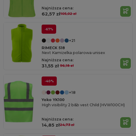
Najniższa cena:
62,57 zł
105,02 zł
-67%
+21
RIMECK 518
Next Kamizelka polarowa unisex
Najniższa cena:
31,55 zł
96,18 zł
-40%
+18
Yoko YK100
High visibility 2 b&b vest Child (HVW100CH)
Najniższa cena:
14,85 zł
24,73 zł