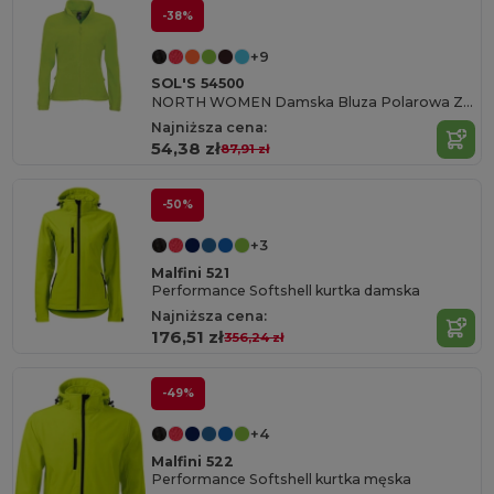
-38%
+9
SOL'S 54500
NORTH WOMEN Damska Bluza Polarowa Z Długim Zamkiem
Najniższa cena:
54,38 zł
87,91 zł
-50%
+3
Malfini 521
Performance Softshell kurtka damska
Najniższa cena:
176,51 zł
356,24 zł
-49%
+4
Malfini 522
Performance Softshell kurtka męska