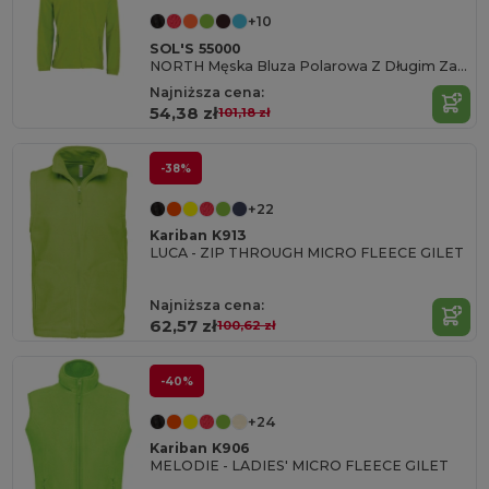
+10
SOL'S 55000
NORTH Męska Bluza Polarowa Z Długim Zamkiem
Najniższa cena:
54,38 zł
101,18 zł
-38%
+22
Kariban K913
LUCA - ZIP THROUGH MICRO FLEECE GILET
Najniższa cena:
62,57 zł
100,62 zł
-40%
+24
Kariban K906
MELODIE - LADIES' MICRO FLEECE GILET