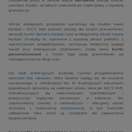
codziennej pracy w terenie. Nasza
hurtownia
oferuje szeroki
wachlarz modeli, od lekkich wiatrówek po ciepłe polary o wysokiej
gramaturze.
Wśród dostępnych produktów wyróżniają się modele marki
Kariban i SOL'S. Jeśli szukasz odzieży dla swoich pracowników,
sprawdź
kurtki damskie Kariban
oraz profesjonalną
odzież męską
Kariban
. Produkty te, wykonane z wysokiej jakości poliestru z
wykończeniem antypillingowym, zachowują estetyczny wygląd
nawet przy intensywnym użytkowaniu. Dzięki temu
kurtki
personalizowane
z Twoim logo będą prezentować się
nienagannie przez długi czas.
Dla osób preferujących swobodę ruchów przygotowaliśmy
kamizelki bez rękawów
, które idealnie nadają się do noszenia
warstwowego w chłodniejsze dni. W trudniejszych warunkach
pogodowych sprawdzą się wiatrówki unisex, takie jak SOL'S Shift,
charakteryzujące się właściwościami hydrofobowymi i
praktycznym kapturem schowanym w kołnierzu. Nie
zapomnieliśmy również o najmłodszych – oferujemy
odzież
dziecięcą z możliwością dostosowania
, w tym kamizelki
odblaskowe Yoko, które są niezbędne dla zapewnienia
bezpieczeństwa.