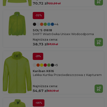
70,72 zł
122,20 zł
-32%
+4
SOL'S 01618
SHIFT Wiatrówka Unisex Wodoodporna
Najniższa cena:
38,73 zł
57,13 zł
-21%
+5
Kariban K616
Lekka Kurtka Przeciwdeszczowa z Kapturem
Najniższa cena:
54,67 zł
69,19 zł
-46%