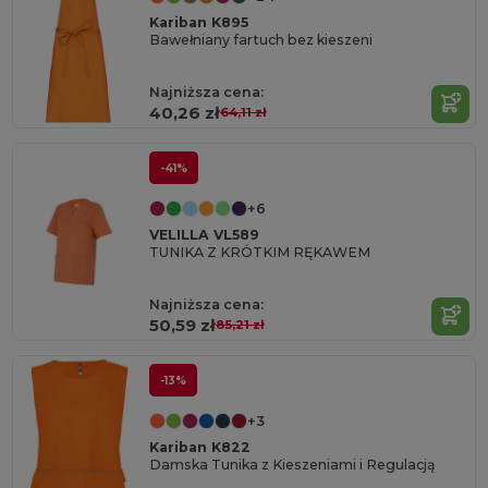
Kariban K895
Bawełniany fartuch bez kieszeni
Najniższa cena:
40,26 zł
64,11 zł
-41%
+6
VELILLA VL589
TUNIKA Z KRÓTKIM RĘKAWEM
Najniższa cena:
50,59 zł
85,21 zł
-13%
+3
Kariban K822
Damska Tunika z Kieszeniami i Regulacją