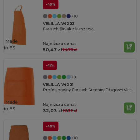
-40%
+10
VELILLA V4203
Fartuch śliniak z kieszenią
Made
Najniższa cena:
in
ES
50,47 zł
84,76 zł
-41%
+9
VELILLA V4201
Profesjonalny Fartuch Średniej Długości Velilla
Made
Najniższa cena:
in
ES
32,03 zł
53,86 zł
-40%
+10