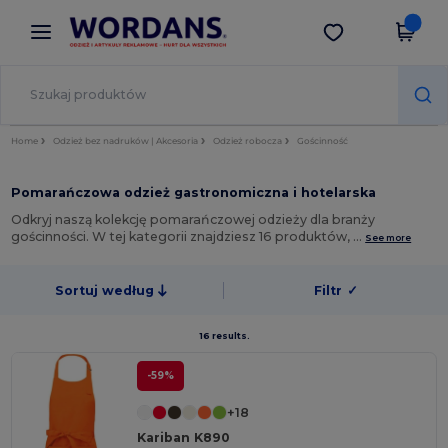
×
Aplikacja Wordans
Pobierz app
Lepsze ceny w aplikacji!
Home
Odzież bez nadruków | Akcesoria
Odzież robocza
Gościnność
Pomarańczowa odzież gastronomiczna i hotelarska
Odkryj naszą kolekcję pomarańczowej odzieży dla branży
gościnności. W tej kategorii znajdziesz 16 produktów, …
See more
Sortuj według
Filtr
✓
16 results.
-59%
+18
Kariban K890