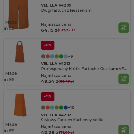
VELILLA V4209
Długi fartuch z kieszeniami
Made
Najniższa cena:
in
ES
64,15 zł
107,72 zł
-41%
+9
VELILLA V4212
Profesjonalny Krótki Fartuch z Guzikami VELILLA
Made
Najniższa cena:
in
ES
49,54 zł
83,43 zł
-41%
+10
VELILLA V4202
Stylowy Fartuch Kuchenny Velilla
Made
Najniższa cena:
in
ES
42,28 zł
71,09 zł