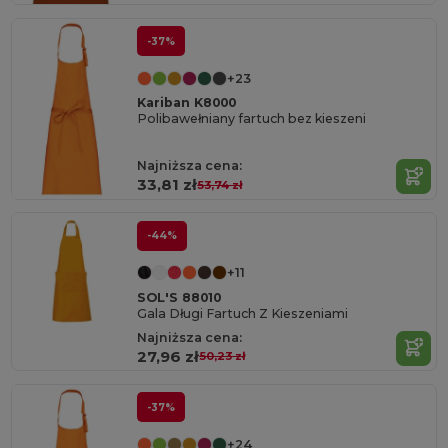
-37%
+23
Kariban K8000
Polibawełniany fartuch bez kieszeni
Najniższa cena:
33,81 zł
53,74 zł
-44%
+11
SOL'S 88010
Gala Długi Fartuch Z Kieszeniami
Najniższa cena:
27,96 zł
50,23 zł
-37%
+24