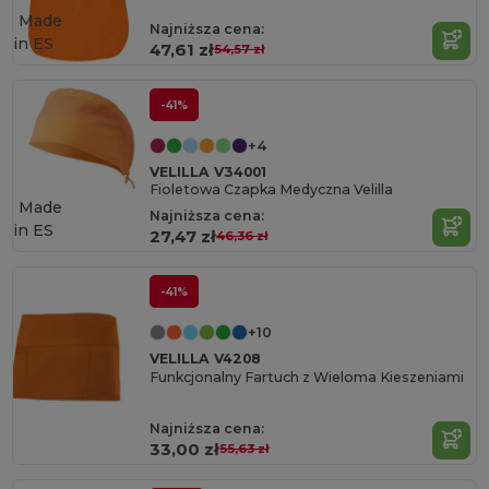
Made
Najniższa cena:
in
ES
47,61 zł
54,57 zł
-41%
+4
VELILLA V34001
Fioletowa Czapka Medyczna Velilla
Made
Najniższa cena:
in
ES
27,47 zł
46,36 zł
-41%
+10
VELILLA V4208
Funkcjonalny Fartuch z Wieloma Kieszeniami
Najniższa cena:
33,00 zł
55,63 zł