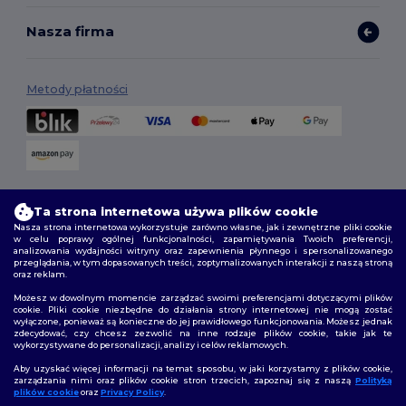
Nasza firma
Metody płatności
Opcje dostawy
Ta strona internetowa używa plików cookie
Nasza strona internetowa wykorzystuje zarówno własne, jak i zewnętrzne pliki cookie
w celu poprawy ogólnej funkcjonalności, zapamiętywania Twoich preferencji,
analizowania wydajności witryny oraz zapewnienia płynnego i spersonalizowanego
przeglądania, w tym dopasowanych treści, zoptymalizowanych interakcji z naszą stroną
oraz reklam.
Możesz w dowolnym momencie zarządzać swoimi preferencjami dotyczącymi plików
cookie. Pliki cookie niezbędne do działania strony internetowej nie mogą zostać
wyłączone, ponieważ są konieczne do jej prawidłowego funkcjonowania. Możesz jednak
Śledź nas
zdecydować, czy chcesz zezwolić na inne rodzaje plików cookie, takie jak te
wykorzystywane do personalizacji, analizy i celów reklamowych.
Aby uzyskać więcej informacji na temat sposobu, w jaki korzystamy z plików cookie,
zarządzania nimi oraz plików cookie stron trzecich, zapoznaj się z naszą
Polityką
plików cookie
oraz
Privacy Policy
.
2026. Wszelkie prawa zastrzeżone
👋
Cześć