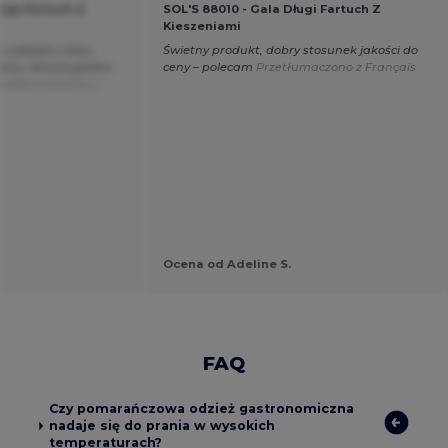
ługi Fartuch Z
SOL'S 88010 - Gala Długi Fartuch Z
Kieszeniami
z jakości / ceny
Świetny produkt, dobry stosunek jakości do
zony. Strona godna
ceny – polecam
Przetłumaczono z Français
rzetłumaczono z
Ocena od Adeline S.
FAQ
Czy pomarańczowa odzież gastronomiczna
nadaje się do prania w wysokich
temperaturach?