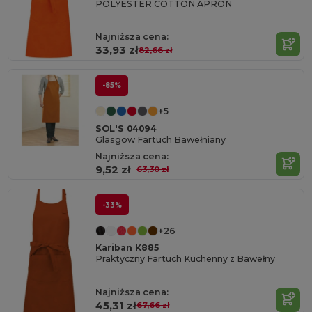
POLYESTER COTTON APRON
Najniższa cena:
33,93 zł
82,66 zł
-85%
+5
SOL'S 04094
Glasgow Fartuch Bawełniany
Najniższa cena:
9,52 zł
63,30 zł
-33%
+26
Kariban K885
Praktyczny Fartuch Kuchenny z Bawełny
Najniższa cena:
45,31 zł
67,66 zł