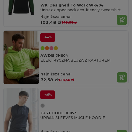
WK. Designed To Work WK404
Unisex zipped neck eco-friendly sweatshirt
Najniższa cena:
103,48 zł
149,68 zł
-44%
AWDIS JH004
ELEKTRYCZNA BLUZA Z KAPTUREM
Najniższa cena:
72,58 zł
128,50 zł
-46%
JUST COOL JC053
URBAN SLEEVES MUCLE HOODIE
Najniższa cena: