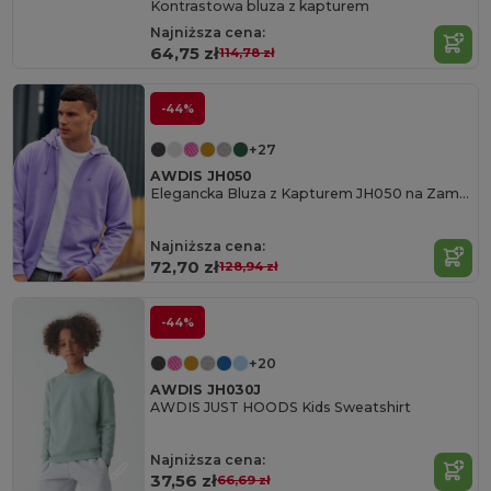
Kontrastowa bluza z kapturem
Najniższa cena:
64,75 zł
114,78 zł
-44%
+27
AWDIS JH050
Elegancka Bluza z Kapturem JH050 na Zamek
Najniższa cena:
72,70 zł
128,94 zł
-44%
+20
AWDIS JH030J
AWDIS JUST HOODS Kids Sweatshirt
Najniższa cena:
37,56 zł
66,69 zł