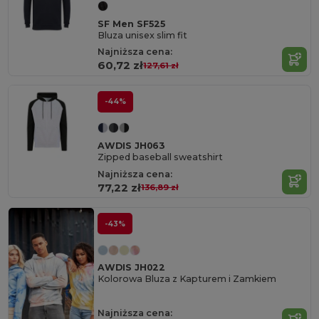
SF Men SF525
Bluza unisex slim fit
Najniższa cena:
60,72 zł
127,61 zł
-44%
AWDIS JH063
Zipped baseball sweatshirt
Najniższa cena:
77,22 zł
136,89 zł
-43%
AWDIS JH022
Kolorowa Bluza z Kapturem i Zamkiem
Najniższa cena: