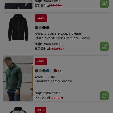
Najniższa cena:
37,64 zł
79,03 zł
-44%
AWDIS JUST HOODS JH150
Bluza z kapturem Graduate Heavy
Najniższa cena:
87,39 zł
154,96 zł
-48%
+3
AWDIS JH101
Graduate heavy hoodie
Najniższa cena:
73,39 zł
142,17 zł
-52%