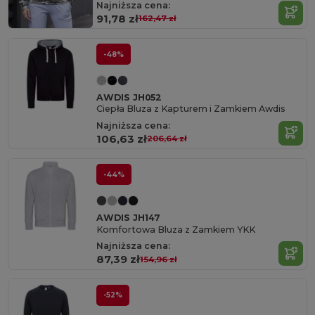
Najniższa cena:
91,78 zł
162,47 zł
-48%
AWDIS JH052
Ciepła Bluza z Kapturem i Zamkiem Awdis
Najniższa cena:
106,63 zł
206,64 zł
-44%
AWDIS JH147
Komfortowa Bluza z Zamkiem YKK
Najniższa cena:
87,39 zł
154,96 zł
-52%