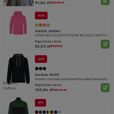
91,82 zł
162,47 zł
-44%
AWDIS JH004J
DZIECIĘCA ELEKTRYCZNA BLUZA Z KAPTUREM
Najniższa cena:
55,03 zł
97,59 zł
-26%
Kariban K4013
Unisex contrast patterned hooded sweatshirt
Organic
Najniższa cena:
Cotton
105,94 zł
142,44 zł
-31%
+1