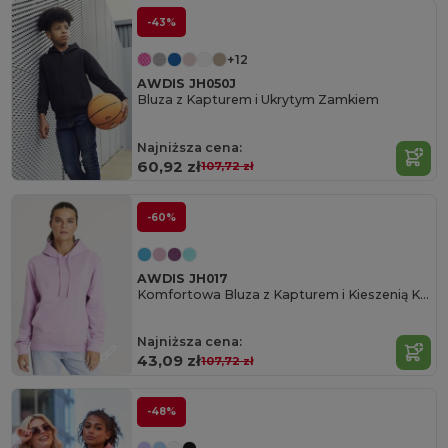
-43%
+12
AWDIS JH050J
Bluza z Kapturem i Ukrytym Zamkiem
Najniższa cena:
60,92 zł
107,72 zł
-60%
AWDIS JH017
Komfortowa Bluza z Kapturem i Kieszenią Kangurką
Najniższa cena:
43,09 zł
107,72 zł
-48%