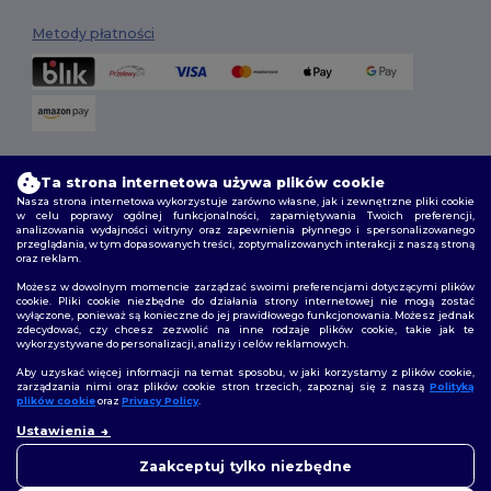
Metody płatności
Opcje dostawy
Ta strona internetowa używa plików cookie
Nasza strona internetowa wykorzystuje zarówno własne, jak i zewnętrzne pliki cookie
w celu poprawy ogólnej funkcjonalności, zapamiętywania Twoich preferencji,
analizowania wydajności witryny oraz zapewnienia płynnego i spersonalizowanego
przeglądania, w tym dopasowanych treści, zoptymalizowanych interakcji z naszą stroną
oraz reklam.
Możesz w dowolnym momencie zarządzać swoimi preferencjami dotyczącymi plików
cookie. Pliki cookie niezbędne do działania strony internetowej nie mogą zostać
wyłączone, ponieważ są konieczne do jej prawidłowego funkcjonowania. Możesz jednak
Śledź nas
zdecydować, czy chcesz zezwolić na inne rodzaje plików cookie, takie jak te
wykorzystywane do personalizacji, analizy i celów reklamowych.
Aby uzyskać więcej informacji na temat sposobu, w jaki korzystamy z plików cookie,
zarządzania nimi oraz plików cookie stron trzecich, zapoznaj się z naszą
Polityką
plików cookie
oraz
Privacy Policy
.
2026. Wszelkie prawa zastrzeżone
👋
Cześć
Warunki i Zasady
|
Polityka niestandardowa
|
polityka prywatności
|
Ustawienia
Jeśli masz jakiekolwiek pytania
Polityka plików cookie
|
Mapa strony
lub wątpliwości, możesz
Zaakceptuj tylko niezbędne
skontaktować się z nami w