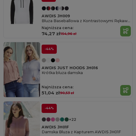
AWDIS JH009
Bluza Baseballowa z Kontrastowymi Rękawami
Najniższa cena:
74,27 zł
154,96 zł
-44%
AWDIS JUST HOODS JH016
Krótka bluza damska
Najniższa cena:
51,04 zł
90,53 zł
-44%
+22
AWDIS JH01F
Damska Bluza z Kapturem AWDIS JH01F