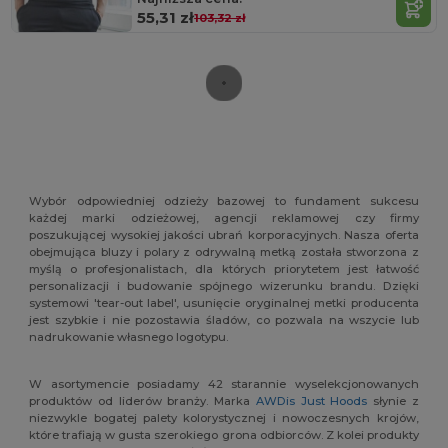
55,31 zł
103,32 zł
Wybór odpowiedniej odzieży bazowej to fundament sukcesu
każdej marki odzieżowej, agencji reklamowej czy firmy
poszukującej wysokiej jakości ubrań korporacyjnych. Nasza oferta
obejmująca bluzy i polary z odrywalną metką została stworzona z
myślą o profesjonalistach, dla których priorytetem jest łatwość
personalizacji i budowanie spójnego wizerunku brandu. Dzięki
systemowi 'tear-out label', usunięcie oryginalnej metki producenta
jest szybkie i nie pozostawia śladów, co pozwala na wszycie lub
nadrukowanie własnego logotypu.
W asortymencie posiadamy 42 starannie wyselekcjonowanych
produktów od liderów branży. Marka
AWDis Just Hoods
słynie z
niezwykle bogatej palety kolorystycznej i nowoczesnych krojów,
które trafiają w gusta szerokiego grona odbiorców. Z kolei produkty