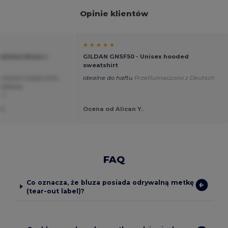
Opinie klientów
★ ★ ★ ★ ★
astowa bluza z
GILDAN GNSF50 - Unisex hooded
sweatshirt
pła bluza z kapturem,
idealne do haftu
Przetłumaczono z Deutsch
widłowe
ch
D.
Ocena od Alican Y.
FAQ
Co oznacza, że bluza posiada odrywalną metkę
(tear-out label)?