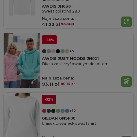
AWDIS JH030
Sweat col rond 280
Najniższa cena:
41,23 zł
73,31 zł
-48%
+7
AWDIS JUST HOODS JH021
Bluza ze skrzyżowanym dekoltem
Najniższa cena:
93,11 zł
180,14 zł
-52%
+12
GILDAN GNSF00
Unisex crewneck sweatshirt