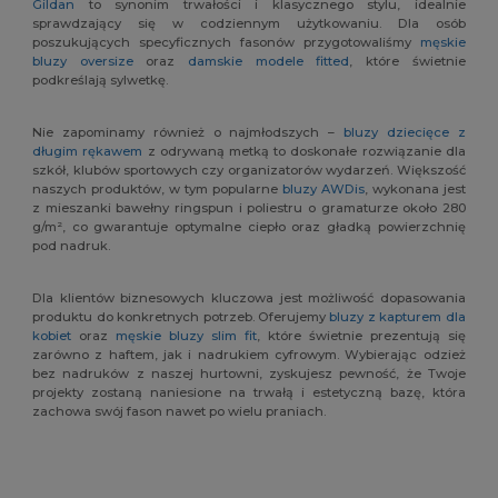
Gildan
to synonim trwałości i klasycznego stylu, idealnie
sprawdzający się w codziennym użytkowaniu. Dla osób
poszukujących specyficznych fasonów przygotowaliśmy
męskie
bluzy oversize
oraz
damskie modele fitted
, które świetnie
podkreślają sylwetkę.
Nie zapominamy również o najmłodszych –
bluzy dziecięce z
długim rękawem
z odrywaną metką to doskonałe rozwiązanie dla
szkół, klubów sportowych czy organizatorów wydarzeń. Większość
naszych produktów, w tym popularne
bluzy AWDis
, wykonana jest
z mieszanki bawełny ringspun i poliestru o gramaturze około 280
g/m², co gwarantuje optymalne ciepło oraz gładką powierzchnię
pod nadruk.
Dla klientów biznesowych kluczowa jest możliwość dopasowania
produktu do konkretnych potrzeb. Oferujemy
bluzy z kapturem dla
kobiet
oraz
męskie bluzy slim fit
, które świetnie prezentują się
zarówno z haftem, jak i nadrukiem cyfrowym. Wybierając odzież
bez nadruków z naszej hurtowni, zyskujesz pewność, że Twoje
projekty zostaną naniesione na trwałą i estetyczną bazę, która
zachowa swój fason nawet po wielu praniach.