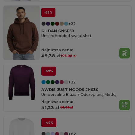
-53%
+22
GILDAN GNSF50
Unisex hooded sweatshirt
Najniższa cena:
49,38 zł
105,98 zł
-49%
+32
AWDIS JUST HOODS JH030
Uniwersalna Bluza z Odczepianą Metką
Najniższa cena:
41,23 zł
81,01 zł
-44%
+62