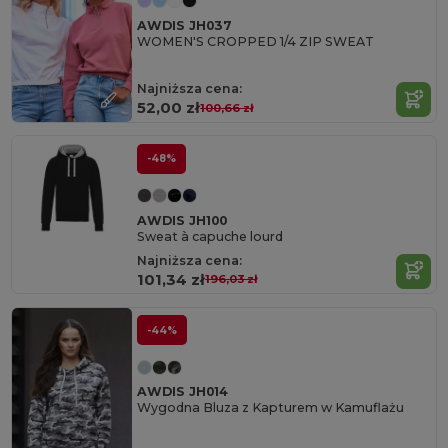
AWDIS JH037
WOMEN'S CROPPED 1/4 ZIP SWEAT
Najniższa cena:
52,00 zł
100,66 zł
-48%
AWDIS JH100
Sweat à capuche lourd
Najniższa cena:
101,34 zł
196,03 zł
-44%
AWDIS JH014
Wygodna Bluza z Kapturem w Kamuflażu