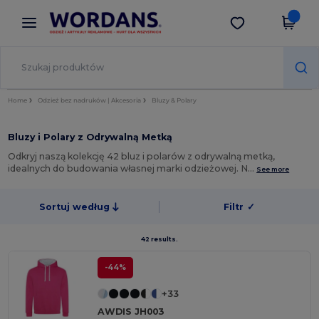
×
Aplikacja Wordans
Pobierz app
Lepsze ceny w aplikacji!
Home
Odzież bez nadruków | Akcesoria
Bluzy & Polary
Bluzy i Polary z Odrywalną Metką
Odkryj naszą kolekcję 42 bluz i polarów z odrywalną metką,
idealnych do budowania własnej marki odzieżowej. N…
See more
Sortuj według
Filtr
✓
42 results.
-44%
+33
AWDIS JH003