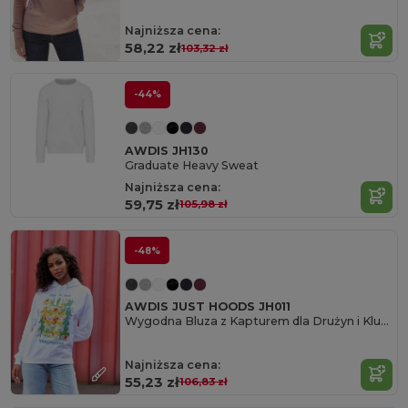
Najniższa cena:
58,22 zł
103,32 zł
-44%
AWDIS JH130
Graduate Heavy Sweat
Najniższa cena:
59,75 zł
105,98 zł
-48%
AWDIS JUST HOODS JH011
Wygodna Bluza z Kapturem dla Drużyn i Klubów
Najniższa cena:
55,23 zł
106,83 zł