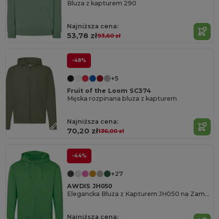
Bluza z kapturem 290
Najniższa cena:
53,78 zł
93,60 zł
-48%
+5
Fruit of the Loom SC374
Męska rozpinana bluza z kapturem
Najniższa cena:
70,20 zł
136,00 zł
-44%
+27
AWDIS JH050
Elegancka Bluza z Kapturem JH050 na Zamek
Najniższa cena: