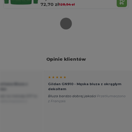
72,70 zł
128,94 zł
Opinie klientów
★ ★ ★ ★ ★
ortowa Bluza z
Gildan GN910 - Męska bluza z okrągłym
ldan
dekoltem
jak na metodę DTF to
Bluza bardzo dobrej jakości
Przetłumaczono
zetłumaczono z
z Français