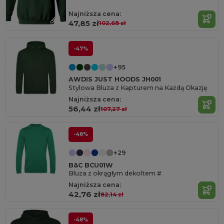
Najniższa cena:
47,85 zł
102,68 zł
-47%
+95
AWDIS JUST HOODS JH001
Stylowa Bluza z Kapturem na Każdą Okazję
Najniższa cena:
56,44 zł
107,27 zł
-48%
+29
B&C BCU01W
Bluza z okrągłym dekoltem #
Najniższa cena:
42,76 zł
82,14 zł
-48%