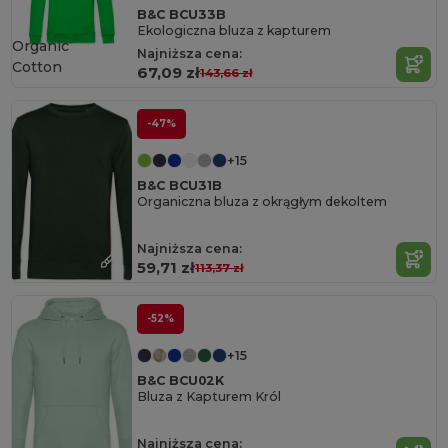
B&C BCU33B
Ekologiczna bluza z kapturem
Organic
Najniższa cena:
Cotton
67,09 zł
143,66 zł
-47%
+15
B&C BCU31B
Organiczna bluza z okrągłym dekoltem
Najniższa cena:
59,71 zł
113,37 zł
-52%
+15
B&C BCU02K
Bluza z Kapturem Król
Najniższa cena: