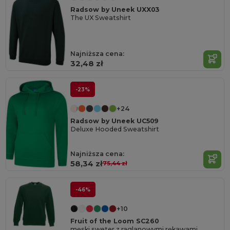
Radsow by Uneek UXX03
The UX Sweatshirt
Najniższa cena:
32,48 zł
-23%
+24
Radsow by Uneek UC509
Deluxe Hooded Sweatshirt
Najniższa cena:
58,34 zł
75,44 zł
-46%
+10
Fruit of the Loom SC260
męski sweter z raglanowymi rękawami