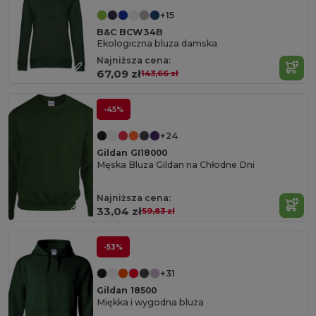
+15
B&C BCW34B
Ekologiczna bluza damska
Najniższa cena:
67,09 zł
143,66 zł
-45%
+24
Gildan GI18000
Męska Bluza Gildan na Chłodne Dni
Najniższa cena:
33,04 zł
59,83 zł
-53%
+31
Gildan 18500
Miękka i wygodna bluza