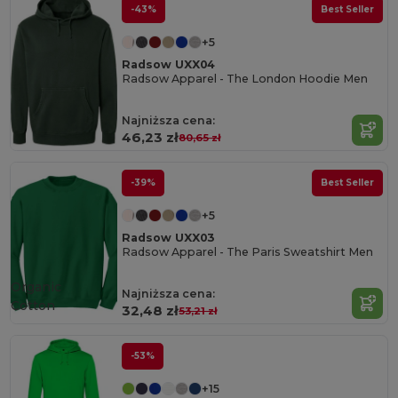
-43%
Best Seller
+5
Radsow UXX04
Radsow Apparel - The London Hoodie Men
Najniższa cena:
46,23 zł
80,65 zł
-39%
Best Seller
+5
Radsow UXX03
Radsow Apparel - The Paris Sweatshirt Men
Organic
Najniższa cena:
Cotton
32,48 zł
53,21 zł
-53%
+15