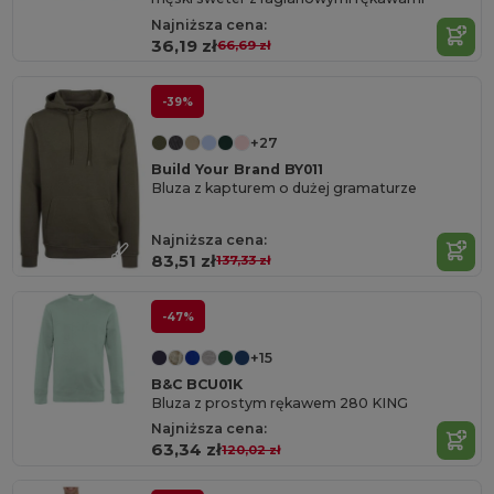
Najniższa cena:
36,19 zł
66,69 zł
-39%
+27
Build Your Brand BY011
Bluza z kapturem o dużej gramaturze
Najniższa cena:
83,51 zł
137,33 zł
-47%
+15
B&C BCU01K
Bluza z prostym rękawem 280 KING
Najniższa cena:
63,34 zł
120,02 zł