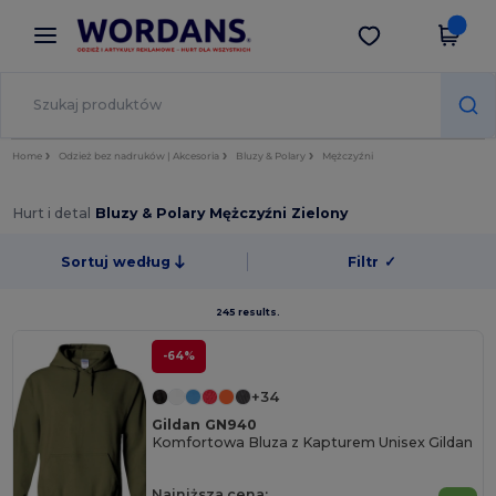
×
Aplikacja Wordans
Pobierz app
Lepsze ceny w aplikacji!
Home
Odzież bez nadruków | Akcesoria
Bluzy & Polary
Mężczyźni
Hurt i detal
Bluzy & Polary Mężczyźni Zielony
Sortuj według
Filtr
✓
245 results.
-64%
+34
Gildan GN940
Komfortowa Bluza z Kapturem Unisex Gildan
Najniższa cena: