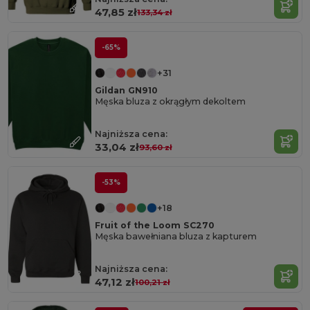
47,85 zł
133,34 zł
-65%
+31
Gildan GN910
Męska bluza z okrągłym dekoltem
Najniższa cena:
33,04 zł
93,60 zł
-53%
+18
Fruit of the Loom SC270
Męska bawełniana bluza z kapturem
Najniższa cena:
47,12 zł
100,21 zł