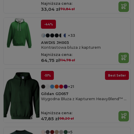
Najniższa cena:
33,04 zł
70,84 zł
-44%
+33
AWDIS JH003
Kontrastowa bluza z kapturem
Najniższa cena:
64,75 zł
114,78 zł
-51%
Best Seller
+21
Gildan GD057
Wygodna Bluza z Kapturem HeavyBlend™ Unisex
Najniższa cena:
47,85 zł
98,20 zł
+5