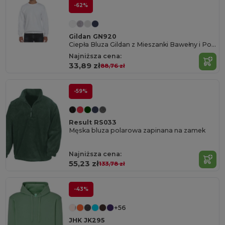
-62%
Gildan GN920
Ciepła Bluza Gildan z Mieszanki Bawełny i Poliestru
Najniższa cena:
33,89 zł
88,76 zł
-59%
Result RS033
Męska bluza polarowa zapinana na zamek
Najniższa cena:
55,23 zł
133,78 zł
-43%
+56
JHK JK295