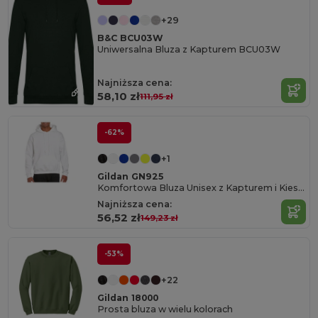
+29
B&C BCU03W
Uniwersalna Bluza z Kapturem BCU03W
Najniższa cena:
58,10 zł
111,95 zł
-62%
+1
Gildan GN925
Komfortowa Bluza Unisex z Kapturem i Kieszenią
Najniższa cena:
56,52 zł
149,23 zł
-53%
+22
Gildan 18000
Prosta bluza w wielu kolorach