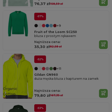
76,37 zł
158,59 zł
-57%
+9
Fruit of the Loom SC250
bluza z prostym rękawem
Najniższa cena:
35,30 zł
82,58 zł
-52%
+11
Gildan GN960
duża męska bluza z kapturem na zamek
Organic
Najniższa cena:
Cotton
79,80 zł
167,35 zł
-53%