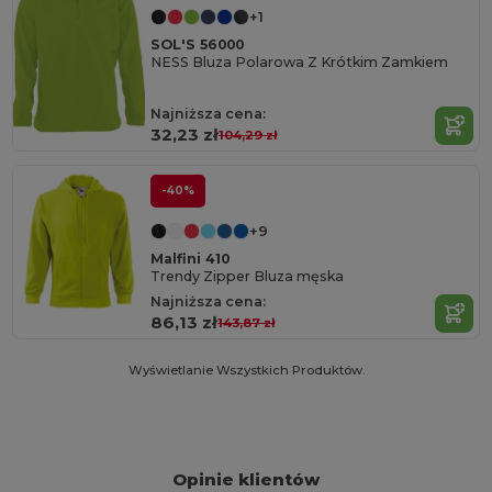
+1
SOL'S 56000
NESS Bluza Polarowa Z Krótkim Zamkiem
Najniższa cena:
32,23 zł
104,29 zł
-40%
+9
Malfini 410
Trendy Zipper Bluza męska
Najniższa cena:
86,13 zł
143,87 zł
Wyświetlanie Wszystkich Produktów.
Opinie klientów