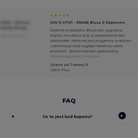
★ ★ ★ ★ ★
H001 - Stylowa
SOL'S 47101 - SNAKE Bluza Z Kapturem
 Każdą Okazję
Świetne znalezisko. Bluza jest wygodna,
etłumaczono z
kaptur ma dobry krój, a wykończenie jest
doskonałe. Materiał jest przyjemny w dotyku
i zachowuje swój wygląd nawet po wielu
praniach. Jestem bardzo zadowolony.
Przetłumaczono z Français
Ocena od Tommy R.
Catch Plus
FAQ
Co to jest kod kuponu?