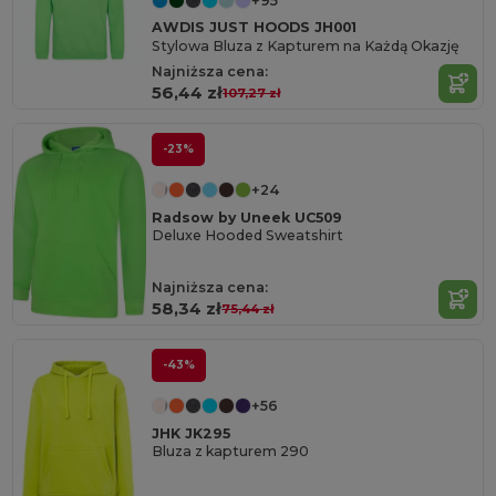
+95
AWDIS JUST HOODS JH001
Stylowa Bluza z Kapturem na Każdą Okazję
Najniższa cena:
56,44 zł
107,27 zł
-23%
+24
Radsow by Uneek UC509
Deluxe Hooded Sweatshirt
Najniższa cena:
58,34 zł
75,44 zł
-43%
+56
JHK JK295
Bluza z kapturem 290