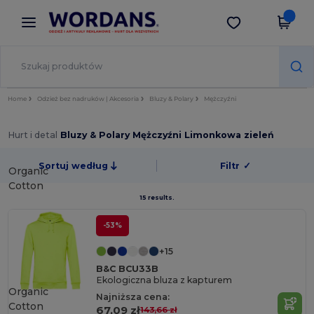
×
Aplikacja Wordans
Pobierz app
Lepsze ceny w aplikacji!
Home
Odzież bez nadruków | Akcesoria
Bluzy & Polary
Mężczyźni
Hurt i detal
Bluzy & Polary Mężczyźni Limonkowa zieleń
Sortuj według
Filtr
✓
Organic
Cotton
15 results.
-53%
+15
B&C BCU33B
Ekologiczna bluza z kapturem
Organic
Najniższa cena:
Cotton
67,09 zł
143,66 zł