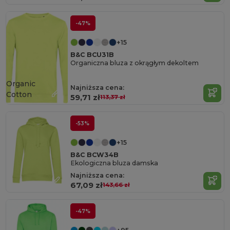
-47%
+15
B&C BCU31B
Organiczna bluza z okrągłym dekoltem
Organic
Najniższa cena:
Cotton
59,71 zł
113,37 zł
-53%
+15
B&C BCW34B
Ekologiczna bluza damska
Najniższa cena:
67,09 zł
143,66 zł
-47%