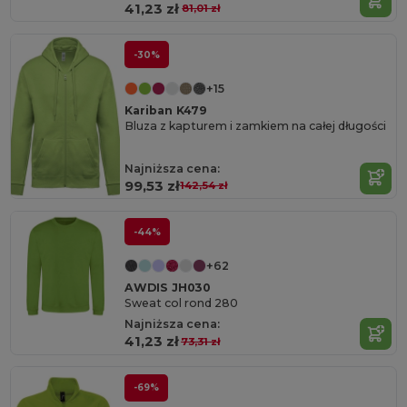
41,23 zł
81,01 zł
-30%
+15
Kariban K479
Bluza z kapturem i zamkiem na całej długości
Najniższa cena:
99,53 zł
142,54 zł
-44%
+62
AWDIS JH030
Sweat col rond 280
Najniższa cena:
41,23 zł
73,31 zł
-69%