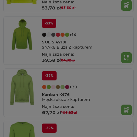
Najniższa cena:
53,78 zł
93,60 zł
-53%
+14
SOL'S 47101
SNAKE Bluza Z Kapturem
Najniższa cena:
39,58 zł
84,32 zł
-37%
+39
Kariban K476
Męska bluza z kapturem
Najniższa cena:
67,70 zł
106,83 zł
-29%