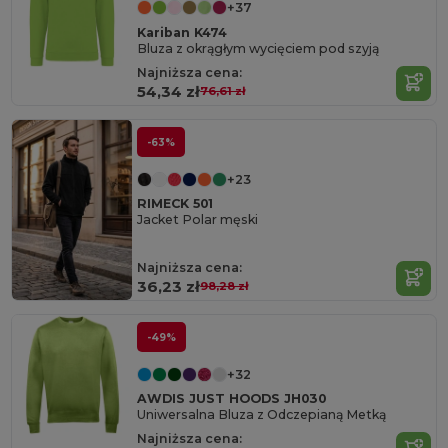
+37
Kariban K474
Bluza z okrągłym wycięciem pod szyją
Najniższa cena:
54,34 zł
76,61 zł
-63%
+23
RIMECK 501
Jacket Polar męski
Najniższa cena:
36,23 zł
98,28 zł
-49%
+32
AWDIS JUST HOODS JH030
Uniwersalna Bluza z Odczepianą Metką
Najniższa cena: