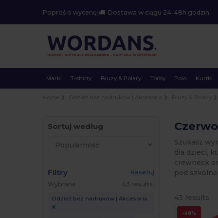
Poproś o wycenę
|
Dostawa w ciągu 24-48h godzin
Marki
T-shirty
Bluzy & Polary
Torby
Polo
Kurtki
Home
Odzież bez nadruków | Akcesoria
Bluzy & Polary
Czerwon
Sortuj według
Szukasz wyr
dla dzieci, 
crewneck or
Filtry
pod szkolne
Resetuj
Wybrane
43 results.
43 results.
Odzież bez nadruków | Akcesoria
-48%