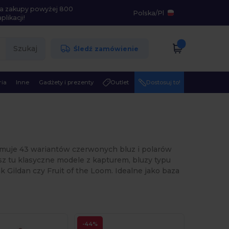
i na zakupy powyżej 800
Polska
/
Pl
likacji!
Szukaj
Śledź zamówienie
ia
Inne
Gadżety i prezenty
Outlet
Dostosuj to!
ejmuje 43 wariantów czerwonych bluz i polarów
sz tu klasyczne modele z kapturem, bluzy typu
ildan czy Fruit of the Loom. Idealne jako baza
-44%