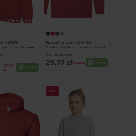
Spersonalizuj!
Spersonalizuj!
 Loom SS273
Fruit of the Loom 62-041-0
cięca bluza z kapturem
Komfortowa Bluza z Bawełny i Poliestru
a:
Najniższa cena:
29,37 zł
Zamów
52,53 zł
77,26
Zamów
zł
-61%