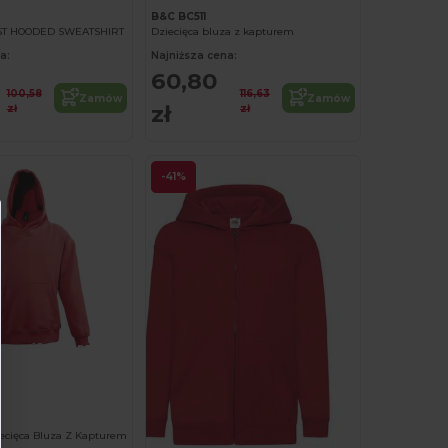
3
B&C BC511
ST HOODED SWEATSHIRT
Dziecięca bluza z kapturem
a:
Najniższa cena:
60,80
100,58
116,63
Zamów
Zamów
zł
zł
zł
-41%
Spersonalizuj!
ecięca Bluza Z Kapturem