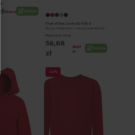
Spersonalizuj!
a:
zł
Zamów
73,10 zł
Fruit of the Loom 62-035-0
Bluza z kapturem i naszywane kieszenie
Najniższa cena:
56,68
95,57
Zamów
zł
zł
-44%