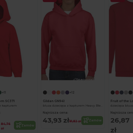
Spersonalizuj!
Spersonalizuj!
+11
+12
oom SC371
Gildan GN941
Fruit of the 
 z kapturem
bluza dziecięca z kapturem Heavy Blend
dziecięca bluz
:
Najniższa cena:
Najniższa cen
43,93 zł
26,87
Zamów
91,82 zł
84,76
Zamów
zł
zł