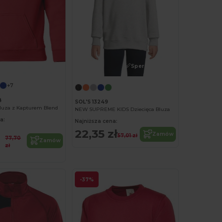
Spersonalizuj!
Spersonalizuj!
+7
B
SOL'S 13249
luza z Kapturem Blend
NEW SUPREME KIDS Dziecięca Bluza
a:
Najniższa cena:
22,35 zł
Zamów
57,01 zł
77,70
Zamów
zł
-37%