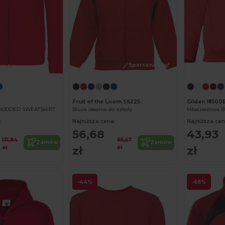
Spersonalizuj!
Fruit of the Loom SS225
Gildan 18500
P HOODED SWEATSHIRT
Bluza idealna do szkoły
Młodzieżowa B
:
Najniższa cena:
Najniższa cen
56,68
43,93
131,84
95,57
Zamów
Zamów
zł
zł
zł
zł
-44%
-66%