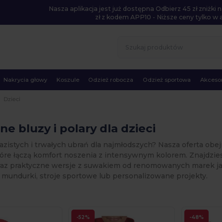
Nasza aplikacja jest już dostępna Odbierz 45 zł zniżk
zł z kodem APP10 - Niższe ceny tylko w ap
Nakrycia głowy
Koszule
Odzież robocza
Odzież sportowa
Akcesor
Dzieci
e bluzy i polary dla dzieci
azistych i trwałych ubrań dla najmłodszych? Nasza oferta ob
które łączą komfort noszenia z intensywnym kolorem. Znajdzie
az praktyczne wersje z suwakiem od renomowanych marek jak G
 mundurki, stroje sportowe lub personalizowane projekty.
-52%
-48%