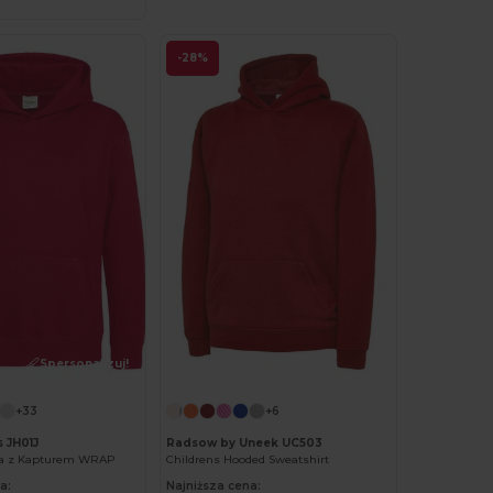
-28%
Spersonalizuj!
+33
+6
 JH01J
Radsow by Uneek UC503
za z Kapturem WRAP
Childrens Hooded Sweatshirt
a:
Najniższa cena: