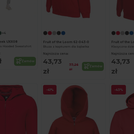
Spersonalizuj!
+4
eek UXX08
Fruit of the Loom 62-043-0
Fruit of the
’s Hooded Sweatshirt
Bluza z kapturem dla bąbelka
Klasyczna dzie
:
Najniższa cena:
Najniższa cen
ł
43,73
43,73
Zamów
77,26
Zamów
zł
zł
zł
-41%
-43%