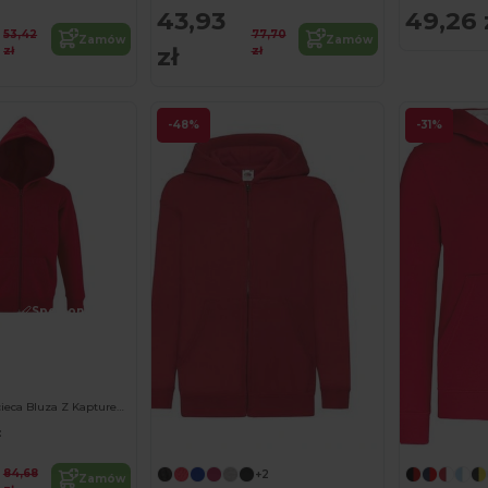
43,93
49,26 
53,42
77,70
Zamów
Zamów
zł
zł
zł
-48%
-31%
Spersonalizuj!
Stone Kids Dzięcieca Bluza Z Kapturem I Długim Zamkiem
Spersonalizuj!
:
84,68
+2
Zamów