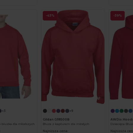
-43%
-39%
Spersonalizuj!
+3
+9
Gildan GI18500B
AWDis Hoods
u bluzka dla młodszych
Bluza z kapturem dla młodych
Dziecięca Blu
:
Najniższa cena:
Najniższa cen