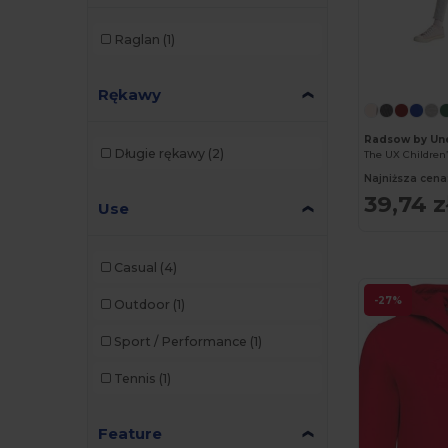
Raglan
(1)
Rękawy
Radsow by Un
Długie rękawy
(2)
The UX Children
Najniższa cena
39,74 z
Use
Casual
(4)
-27%
Outdoor
(1)
Sport / Performance
(1)
Tennis
(1)
Feature