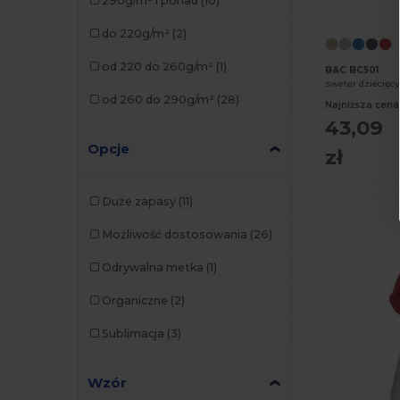
290g/m² i ponad
(10)
do 220g/m²
(2)
od 220 do 260g/m²
(1)
B&C BC501
od 260 do 290g/m²
(28)
Najniższa cena
43,09
Opcje
zł
Duże zapasy
(11)
Możliwość dostosowania
(26)
Odrywalna metka
(1)
Organiczne
(2)
Sublimacja
(3)
Wzór