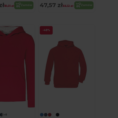
zł
47,57 zł
Zamów
Zamów
81,01 zł
66,12 zł
-48%
Spersonalizuj!
+8