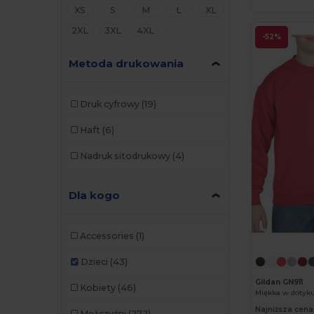
XS
S
M
L
XL
2XL
3XL
4XL
-52%
Metoda drukowania
Druk cyfrowy
(19)
Haft
(6)
Nadruk sitodrukowy
(4)
Dla kogo
Accessories
(1)
Dzieci
(43)
Gildan GN911
Kobiety
(46)
Miękka w dotyk
Najniższa cena
Mężczyźni
(272)