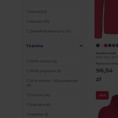
Hood
(20)
Kieszen
(10)
Zamek blyskawiczny
(12)
Tkanina
Kariban K455
KIDS' FULL ZI
100% cotton
(2)
Najniższa cena
96,54
100% polyester
(3)
zł
50% cotton - 50% polyester
(9)
Cotton
(24)
-34%
Elastane
(6)
Heather
(1)