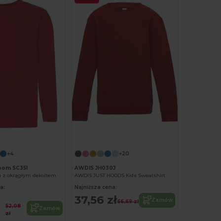
Spersonalizuj!
Spersonalizuj!
+4
+20
Loom SC351
AWDIS JH030J
a z okrągłym dekoltem
AWDIS JUST HOODS Kids Sweatshirt
a:
Najniższa cena:
37,56 zł
Zamów
66,69 zł
52,08
Zamów
zł