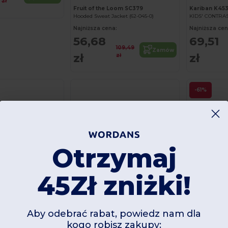
zł
Fruit of the Loom SC379
Kariban K45
Hooded Sweat Jacket (62-045-0)
KIDS' CONTRA
Najniższa cena:
Najniższa cen
56,68
69,51
109,49
Zamów
zł
zł
zł
-61%
Otrzymaj
45Zł zniżki!
Aby odebrać rabat, powiedz nam dla
SOL'S 13255
SLAM KIDS Dzi
kogo robisz zakupy: