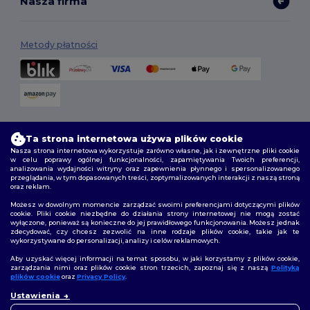
Nasza firma
Metody płatności
Opcje dostawy
Ta strona internetowa używa plików cookie
Nasza strona internetowa wykorzystuje zarówno własne, jak i zewnętrzne pliki cookie
w celu poprawy ogólnej funkcjonalności, zapamiętywania Twoich preferencji,
analizowania wydajności witryny oraz zapewnienia płynnego i spersonalizowanego
przeglądania, w tym dopasowanych treści, zoptymalizowanych interakcji z naszą stroną
oraz reklam.
Możesz w dowolnym momencie zarządzać swoimi preferencjami dotyczącymi plików
cookie. Pliki cookie niezbędne do działania strony internetowej nie mogą zostać
wyłączone, ponieważ są konieczne do jej prawidłowego funkcjonowania. Możesz jednak
Śledź nas
zdecydować, czy chcesz zezwolić na inne rodzaje plików cookie, takie jak te
wykorzystywane do personalizacji, analizy i celów reklamowych.
Aby uzyskać więcej informacji na temat sposobu, w jaki korzystamy z plików cookie,
zarządzania nimi oraz plików cookie stron trzecich, zapoznaj się z naszą
Polityką
plików cookie
oraz
Privacy Policy
.
2026. Wszelkie prawa zastrzeżone
👋
Cześć
Warunki i Zasady
|
Polityka niestandardowa
|
polityka prywatności
|
Ustawienia
Jeśli masz jakiekolwiek pytania
Polityka plików cookie
|
Mapa strony