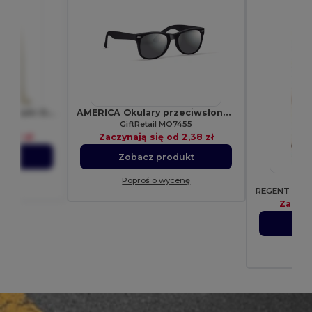
Plecak bawełniany premium Oregon
AMERICA Okulary przeciwsłoneczne
0113
GiftRetail MO7455
d
3,51 zł
Zaczynają się od
2,38 zł
ukt
Zobacz produkt
enę
Poproś o wycenę
Zaczyn
Zo
Po