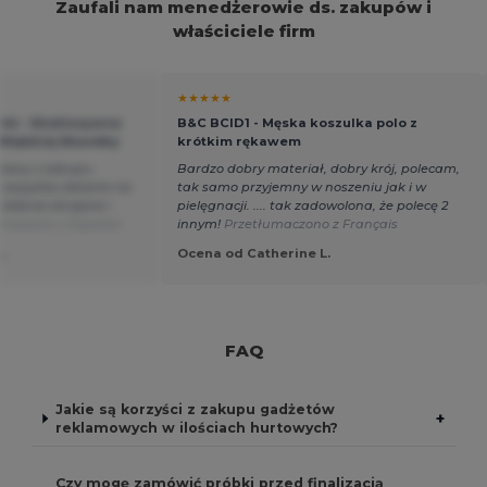
Zaufali nam menedżerowie ds. zakupów i
właściciele firm
★★★★★
044 - Ekskluzywna
B&C BCID1 - Męska koszulka polo z
Miękkiej Bawełny
krótkim rękawem
lony z zakupu.
Bardzo dobry materiał, dobry krój, polecam,
, wszystko dotarło na
tak samo przyjemny w noszeniu jak i w
 dobrze skrojone i
pielęgnacji. .... tak zadowolona, że polecę 2
maczono z Español
innym!
Przetłumaczono z Français
.
Ocena od Catherine L.
FAQ
Jakie są korzyści z zakupu gadżetów
+
reklamowych w ilościach hurtowych?
Czy mogę zamówić próbki przed finalizacją