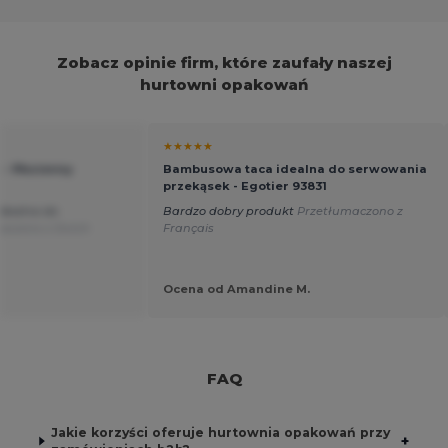
Zobacz opinie firm, które zaufały naszej
hurtowni opakowań
★★★★★
 - Płocienny
Bambusowa taca idealna do serwowania
przekąsek - Egotier 93831
idealna do
Bardzo dobry produkt
Przetłumaczono z
aczono z Dutch
Français
Ocena od Amandine M.
FAQ
Jakie korzyści oferuje hurtownia opakowań przy
+