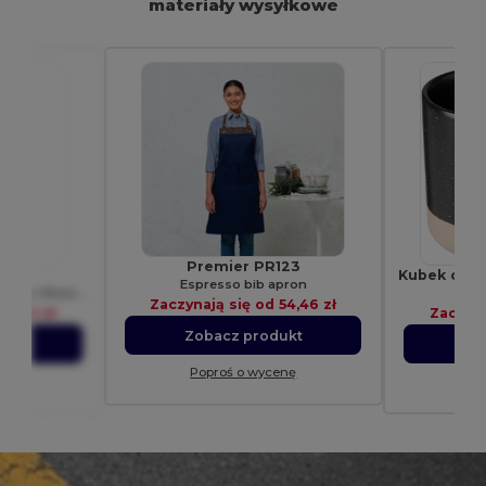
materiały wysyłkowe
Premier PR123
203
Espresso bib apron
Teodor Krawat żakardowy Bez Wzorów
Ego
Zaczynają się od
54,46 zł
d
31,59 zł
Zaczyna
Zobacz produkt
ukt
Zo
Poproś o wycenę
enę
Po