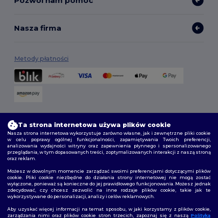
Pozwól nam pomóc
Nasza firma
Metody płatności
Opcje dostawy
Ta strona internetowa używa plików cookie
Nasza strona internetowa wykorzystuje zarówno własne, jak i zewnętrzne pliki cookie
w celu poprawy ogólnej funkcjonalności, zapamiętywania Twoich preferencji,
analizowania wydajności witryny oraz zapewnienia płynnego i spersonalizowanego
przeglądania, w tym dopasowanych treści, zoptymalizowanych interakcji z naszą stroną
oraz reklam.
Możesz w dowolnym momencie zarządzać swoimi preferencjami dotyczącymi plików
cookie. Pliki cookie niezbędne do działania strony internetowej nie mogą zostać
wyłączone, ponieważ są konieczne do jej prawidłowego funkcjonowania. Możesz jednak
Śledź nas
zdecydować, czy chcesz zezwolić na inne rodzaje plików cookie, takie jak te
wykorzystywane do personalizacji, analizy i celów reklamowych.
Aby uzyskać więcej informacji na temat sposobu, w jaki korzystamy z plików cookie,
zarządzania nimi oraz plików cookie stron trzecich, zapoznaj się z naszą
Polityką