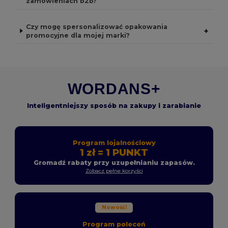
zamówieniach b2b?
Czy mogę spersonalizować opakowania
+
promocyjne dla mojej marki?
WORDANS+
Inteligentniejszy sposób na zakupy i zarabianie
Program lojalnościowy
1 zł = 1 PUNKT
Gromadź rabaty przy uzupełnianiu zapasów.
Zobacz pełne korzyści
Nowość!
Program poleceń