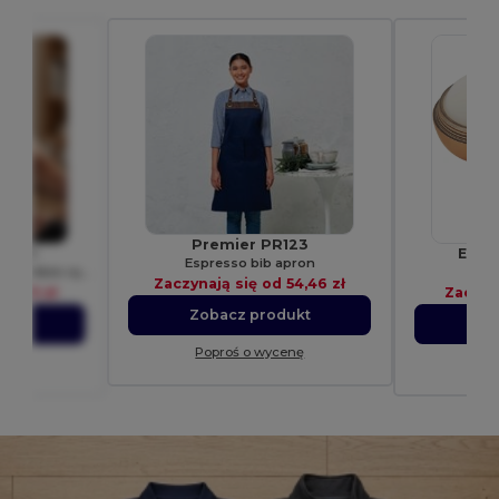
Premier PR123
38030
Elena
Espresso bib apron
Koszulka męska Somoto z krótkim rękawem i kołnierzem w serek
Ego
Zaczynają się od
54,46 zł
d
12,95 zł
Zaczyn
Zobacz produkt
ukt
Zo
Poproś o wycenę
enę
Po