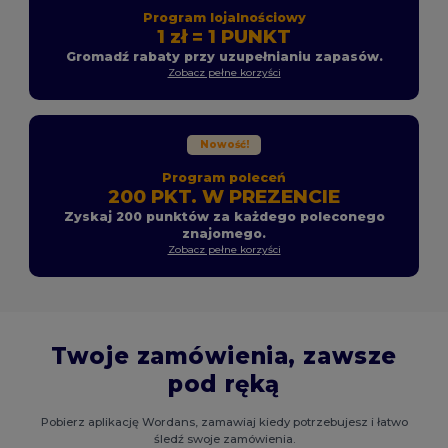
Program lojalnościowy
1 zł = 1 PUNKT
Gromadź rabaty przy uzupełnianiu zapasów.
Zobacz pełne korzyści
Nowość!
Program poleceń
200 PKT. W PREZENCIE
Zyskaj 200 punktów za każdego poleconego
znajomego.
Zobacz pełne korzyści
Twoje zamówienia, zawsze
pod ręką
Pobierz aplikację Wordans, zamawiaj kiedy potrzebujesz i łatwo
śledź swoje zamówienia.