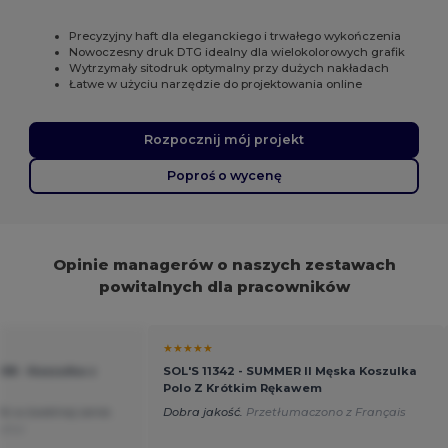
Precyzyjny haft dla eleganckiego i trwałego wykończenia
Nowoczesny druk DTG idealny dla wielokolorowych grafik
Wytrzymały sitodruk optymalny przy dużych nakładach
Łatwe w użyciu narzędzie do projektowania online
Rozpocznij mój projekt
Poproś o wycenę
Opinie managerów o naszych zestawach
powitalnych dla pracowników
★★★★★
008 - Koszulka z
SOL'S 11342 - SUMMER II Męska Koszulka
Polo Z Krótkim Rękawem
ki w świetnej cenie.
Dobra jakość.
Przetłumaczono z Français
añol