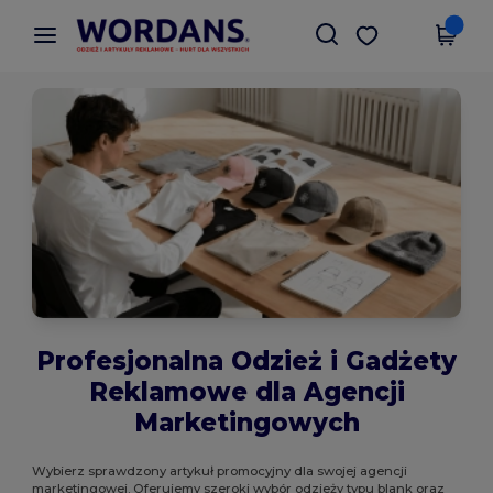
×
Aplikacja Wordans
Pobierz app
Lepsze ceny w aplikacji!
Profesjonalna Odzież i Gadżety
Reklamowe dla Agencji
Marketingowych
Wybierz sprawdzony artykuł promocyjny dla swojej agencji
marketingowej. Oferujemy szeroki wybór odzieży typu blank oraz