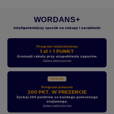
WORDANS+
Inteligentniejszy sposób na zakupy i zarabianie
Program lojalnościowy
1 zł = 1 PUNKT
Gromadź rabaty przy uzupełnianiu zapasów.
Zobacz pełne korzyści
Nowość!
Program poleceń
200 PKT. W PREZENCIE
Zyskaj 200 punktów za każdego poleconego
znajomego.
Zobacz pełne korzyści