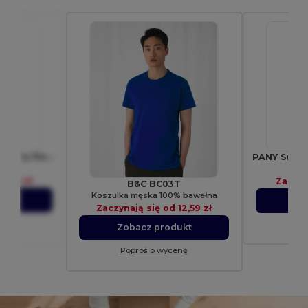
Smycz Sagan z odczepianą klamrą, uchwyt do telefonu
2508
Gif
d
1,90 zł
Zaczyn
B&C BC03T
Koszulka męska 100% bawełna
ukt
Zo
Zaczynają się od
12,59 zł
enę
Po
Zobacz produkt
Poproś o wycenę