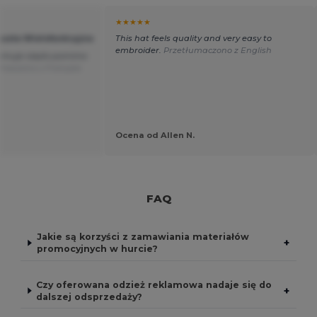
★★★★★
husta Wielofunkcyjna
This hat feels quality and very easy to
embroider.
Przetłumaczono z English
ymuje ciepło pomimo
maczono z Français
Ocena od Allen N.
FAQ
Jakie są korzyści z zamawiania materiałów
+
promocyjnych w hurcie?
Czy oferowana odzież reklamowa nadaje się do
+
dalszej odsprzedaży?