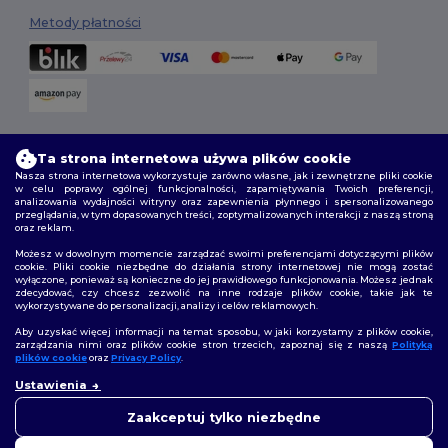
Metody płatności
Opcje dostawy
Ta strona internetowa używa plików cookie
Nasza strona internetowa wykorzystuje zarówno własne, jak i zewnętrzne pliki cookie
w celu poprawy ogólnej funkcjonalności, zapamiętywania Twoich preferencji,
analizowania wydajności witryny oraz zapewnienia płynnego i spersonalizowanego
przeglądania, w tym dopasowanych treści, zoptymalizowanych interakcji z naszą stroną
oraz reklam.
Możesz w dowolnym momencie zarządzać swoimi preferencjami dotyczącymi plików
cookie. Pliki cookie niezbędne do działania strony internetowej nie mogą zostać
wyłączone, ponieważ są konieczne do jej prawidłowego funkcjonowania. Możesz jednak
Śledź nas
zdecydować, czy chcesz zezwolić na inne rodzaje plików cookie, takie jak te
wykorzystywane do personalizacji, analizy i celów reklamowych.
Aby uzyskać więcej informacji na temat sposobu, w jaki korzystamy z plików cookie,
zarządzania nimi oraz plików cookie stron trzecich, zapoznaj się z naszą
Polityką
plików cookie
oraz
Privacy Policy
.
2026. Wszelkie prawa zastrzeżone
👋
Cześć
Ustawienia
Warunki i Zasady
|
Polityka niestandardowa
|
polityka prywatności
|
Jeśli masz jakiekolwiek pytania
Polityka plików cookie
|
Mapa strony
lub wątpliwości, możesz
Zaakceptuj tylko niezbędne
skontaktować się z nami w
dowolnym momencie. Nasz