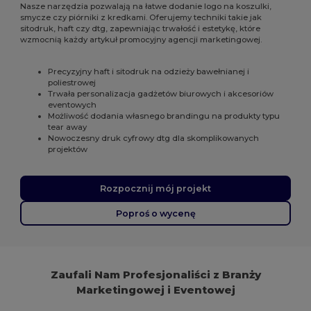
Nasze narzędzia pozwalają na łatwe dodanie logo na koszulki,
smycze czy piórniki z kredkami. Oferujemy techniki takie jak
sitodruk, haft czy dtg, zapewniając trwałość i estetykę, które
wzmocnią każdy artykuł promocyjny agencji marketingowej.
Precyzyjny haft i sitodruk na odzieży bawełnianej i
poliestrowej
Trwała personalizacja gadżetów biurowych i akcesoriów
eventowych
Możliwość dodania własnego brandingu na produkty typu
tear away
Nowoczesny druk cyfrowy dtg dla skomplikowanych
projektów
Rozpocznij mój projekt
Poproś o wycenę
Zaufali Nam Profesjonaliści z Branży
Marketingowej i Eventowej