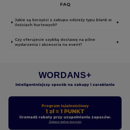
FAQ
Jakie są korzyści z zakupu odzieży typu blank w
+
ilościach hurtowych?
Czy oferujecie szybką dostawę na pilne
+
wydarzenia i akcesoria na event?
WORDANS+
Inteligentniejszy sposób na zakupy i zarabianie
Program lojalnościowy
1 zł = 1 PUNKT
Gromadź rabaty przy uzupełnianiu zapasów.
Zobacz pełne korzyści