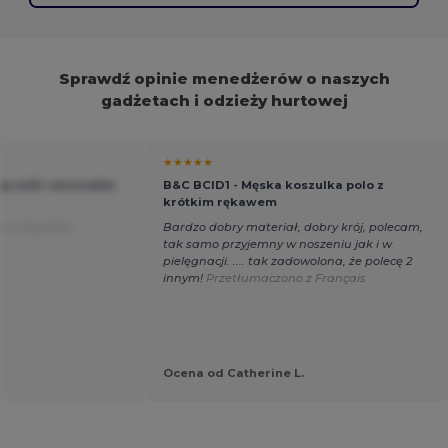
Sprawdź opinie menedżerów o naszych
gadżetach i odzieży hurtowej
★★★★★
Cap with removable
B&C BCID1 - Męska koszulka polo z
krótkim rękawem
o z Español
Bardzo dobry materiał, dobry krój, polecam,
tak samo przyjemny w noszeniu jak i w
pielęgnacji. .... tak zadowolona, że polecę 2
innym!
Przetłumaczono z Français
Ocena od Catherine L.