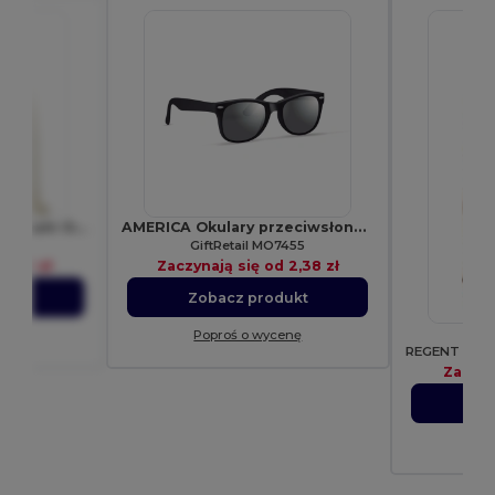
Plecak bawełniany premium Oregon
AMERICA Okulary przeciwsłoneczne
0113
GiftRetail MO7455
d
3,51 zł
Zaczynają się od
2,38 zł
ukt
Zobacz produkt
enę
Poproś o wycenę
Zaczyn
Zo
Po