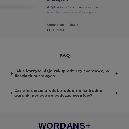
latarką LED
a!
Przetłumaczono z
Artykuł bardzo mi się podobał
Przetłumaczono z Português
Ocena od Filipa S.
Filipa Silva
FAQ
Jakie korzyści daje zakup odzieży eventowej w
+
ilościach hurtowych?
Czy oferujecie produkty odporne na trudne
+
warunki pogodowe podczas eventów?
WORDANS+