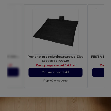
LANY Smycz z metalowym zaczepem
Poncho przeciwdeszczowe Ziva
8595
EgotierPro 100429
Gif
d
1,94 zł
Zaczynają się od
1,49 zł
Zaczyn
ukt
Zobacz produkt
Zo
enę
Poproś o wycenę
Po