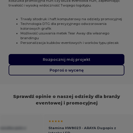
koszulka promocyjna hurt czy bluza eventowa hurt, zapewniając
trwałość i wysoką widoczność Twojego logotypu.
Trwały sitodruk i haft komputerowy na odzieży promocyjnej
Technologia DTG dla precyzyjnego odwzorowania
kolorowych grafik
Możliwość usuwania metek Tear Away dla własnego
brandingu
Personalizacja kubków eventowych i worków typu plecak
Rozpocznij mój projekt
Poproś o wycenę
Sprawdź opinie o naszej odzieży dla branży
eventowej i promocyjnej
★★★★★
oszulka polo z
Stamina HW8023 - ARAYA Dugopis z