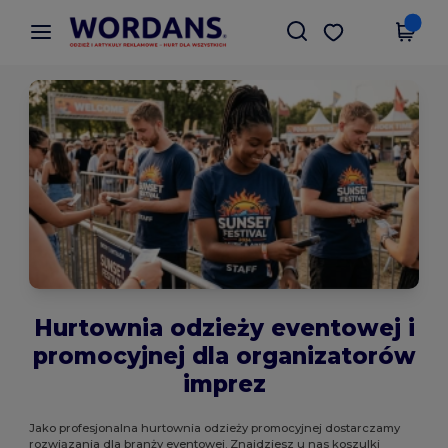
×
Aplikacja Wordans
Pobierz app
Lepsze ceny w aplikacji!
Hurtownia odzieży eventowej i
promocyjnej dla organizatorów
imprez
Jako profesjonalna hurtownia odzieży promocyjnej dostarczamy
rozwiązania dla branży eventowej. Znajdziesz u nas koszulki