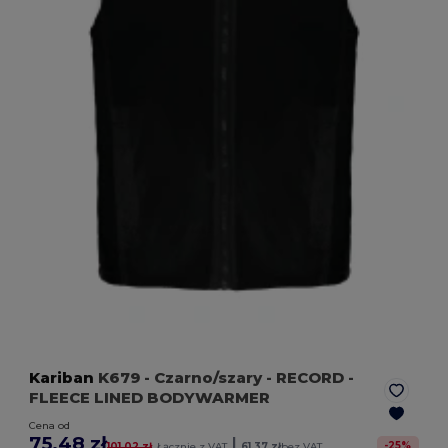
Kariban
K679
- Czarno/szary
- RECORD -
FLEECE LINED BODYWARMER
Cena od
75.48 zł
|
-
25
%
101.02 zł
Łącznie z VAT
61.37 zł
bez VAT