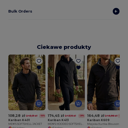
Bulk Orders
Ciekawe produkty
108,28 zł
174,45 zł
164,48 zł
245,01 zł
243,15 zł
246,86 zł
-56%
-28%
-33%
Kariban K401
Kariban K413
Kariban K609
MEN'S SOFTSHELL JACKET
MEN'S HOODED SOFTSHELL JACKET
Miejska Kurtka Blouson z Kieszeniami