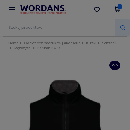
×
Aplikacja Wordans
Pobierz app
Lepsze ceny w aplikacji!
Home
Odzież bez nadruków | Akcesoria
Kurtki
Softshell
Mężczyźni
Kariban K679
W5