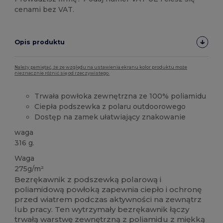
cenami bez VAT.
Opis produktu
Należy pamiętać, że ze względu na ustawienia ekranu kolor produktu może
nieznacznie różnić się od rzeczywistego.
Trwała powłoka zewnętrzna ze 100% poliamidu
Ciepła podszewka z polaru outdoorowego
Dostęp na zamek ułatwiający znakowanie
waga
316 g.
Waga
275g/m²
Bezrękawnik z podszewką polarową i
poliamidową powłoką zapewnia ciepło i ochronę
przed wiatrem podczas aktywności na zewnątrz
lub pracy. Ten wytrzymały bezrękawnik łączy
trwałą warstwę zewnętrzną z poliamidu z miękką