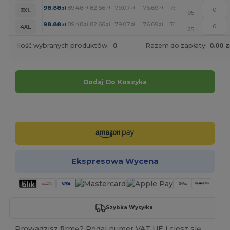
+
98.88
89.48
82.66
79.07
76.69
75.48
zł
zł
zł
zł
zł
zł
3XL
95
+
98.88
89.48
82.66
79.07
76.69
75.48
zł
zł
zł
zł
zł
zł
4XL
25
Ilość wybranych produktów:
0
Razem do zapłaty:
0.00 z
Dodaj Do Koszyka
Spersonalizuj!
Ekspresowa Wycena
Szybka Wysyłka
Prowadzisz firmę? Podaj numer VAT UE i ciesz się