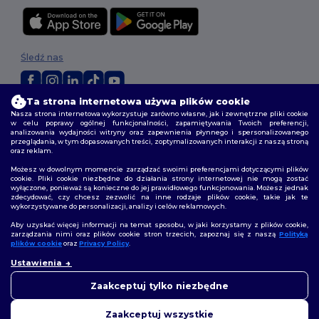
Śledź nas
Ta strona internetowa używa plików cookie
2026. Wszelkie prawa zastrzeżone
Nasza strona internetowa wykorzystuje zarówno własne, jak i zewnętrzne pliki cookie
w celu poprawy ogólnej funkcjonalności, zapamiętywania Twoich preferencji,
Warunki i Zasady
|
Polityka niestandardowa
|
polityka prywatności
|
analizowania wydajności witryny oraz zapewnienia płynnego i spersonalizowanego
Polityka plików cookie
|
Mapa strony
przeglądania, w tym dopasowanych treści, zoptymalizowanych interakcji z naszą stroną
oraz reklam.
Możesz w dowolnym momencie zarządzać swoimi preferencjami dotyczącymi plików
cookie. Pliki cookie niezbędne do działania strony internetowej nie mogą zostać
wyłączone, ponieważ są konieczne do jej prawidłowego funkcjonowania. Możesz jednak
zdecydować, czy chcesz zezwolić na inne rodzaje plików cookie, takie jak te
wykorzystywane do personalizacji, analizy i celów reklamowych.
Aby uzyskać więcej informacji na temat sposobu, w jaki korzystamy z plików cookie,
zarządzania nimi oraz plików cookie stron trzecich, zapoznaj się z naszą
Polityką
plików cookie
oraz
Privacy Policy
.
👋
Cześć
Ustawienia
Jeśli masz jakiekolwiek pytania
lub wątpliwości, możesz
Zaakceptuj tylko niezbędne
skontaktować się z nami w
dowolnym momencie. Nasz
Zaakceptuj wszystkie
chatbot jest tutaj, aby Ci pomóc.