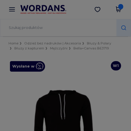
×
Aplikacja Wordans
Pobierz app
Lepsze ceny w aplikacji!
Home
Odzież bez nadruków | Akcesoria
Bluzy & Polary
Bluzy z kapturem
Mężczyźni
Bella+Canvas BE3719
W1
Wysłane w