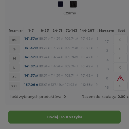
Czarny
1-7
8-23
24-71
72-143
144-287
288 +
Więcej
Rozmiar
Magazyn
Ilość
+
141.37
119.74
114.74
109.74
101.42
93.56
zł
zł
zł
zł
zł
zł
XS
17
+
141.37
119.74
114.74
109.74
101.42
93.56
zł
zł
zł
zł
zł
zł
S
3
+
141.37
119.74
114.74
109.74
101.42
93.56
zł
zł
zł
zł
zł
zł
M
14
+
141.37
119.74
114.74
109.74
101.42
93.56
zł
zł
zł
zł
zł
zł
L
10
+
141.37
119.74
114.74
109.74
101.42
93.56
zł
zł
zł
zł
zł
zł
XL
0
+
157.06
133.01
127.49
121.92
112.68
103.93
zł
zł
zł
zł
zł
zł
2XL
16
Ilość wybranych produktów:
0
Razem do zapłaty:
0.00 z
Dodaj Do Koszyka