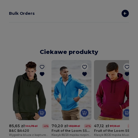
Bulk Orders
Ciekawe produkty
85,65 zł
70,20 zł
47,12 zł
144,75 zł
133,58 zł
97,15 zł
-41%
-47%
-51%
B&C BA420
Fruit of the Loom SS222
Fruit of the Loom SS224
Wygodna bluza z kapturem B1
Klasyk 80/20 męska rozpinana bluza z kapturem
Klasyk 80/20 męska bluza z kapturem