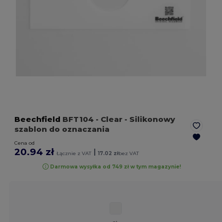
Beechfield
BFT104
- Clear
- Silikonowy
szablon do oznaczania
Cena od
20.94 zł
|
Łącznie z VAT
17.02 zł
bez VAT
Darmowa wysyłka od 749 zł w tym magazynie!