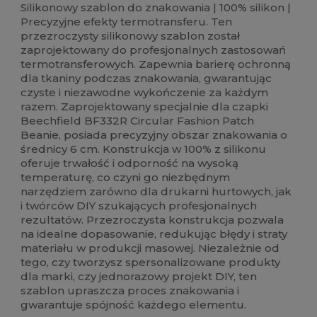
Silikonowy szablon do znakowania | 100% silikon |
Precyzyjne efekty termotransferu. Ten
przezroczysty silikonowy szablon został
zaprojektowany do profesjonalnych zastosowań
termotransferowych. Zapewnia barierę ochronną
dla tkaniny podczas znakowania, gwarantując
czyste i niezawodne wykończenie za każdym
razem. Zaprojektowany specjalnie dla czapki
Beechfield BF332R Circular Fashion Patch
Beanie, posiada precyzyjny obszar znakowania o
średnicy 6 cm. Konstrukcja w 100% z silikonu
oferuje trwałość i odporność na wysoką
temperaturę, co czyni go niezbędnym
narzędziem zarówno dla drukarni hurtowych, jak
i twórców DIY szukających profesjonalnych
rezultatów. Przezroczysta konstrukcja pozwala
na idealne dopasowanie, redukując błędy i straty
materiału w produkcji masowej. Niezależnie od
tego, czy tworzysz spersonalizowane produkty
dla marki, czy jednorazowy projekt DIY, ten
szablon upraszcza proces znakowania i
gwarantuje spójność każdego elementu.