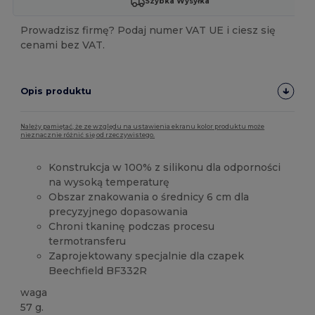
Szybka Wysyłka
Prowadzisz firmę? Podaj numer VAT UE i ciesz się
cenami bez VAT.
Opis produktu
Należy pamiętać, że ze względu na ustawienia ekranu kolor produktu może
nieznacznie różnić się od rzeczywistego.
Konstrukcja w 100% z silikonu dla odporności
na wysoką temperaturę
Obszar znakowania o średnicy 6 cm dla
precyzyjnego dopasowania
Chroni tkaninę podczas procesu
termotransferu
Zaprojektowany specjalnie dla czapek
Beechfield BF332R
waga
57 g.