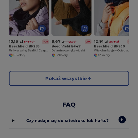
10,13 zł
8,67 zł
12,91 zł
17,67 zł
14,12 zł
21,18 zł
-43%
-39%
-39%
Beechfield BF285
Beechfield BF491
Beechfield BF930
Uniwersalny Szalik i Czapka Suprafleece
Dzianinowe rękawiczki
Wielofunkcyjny Ocieplacz Szyi Beechfield
+5 kolory
+2 kolory
+2 kolory
Pokaż wszystkie
FAQ
Czy nadaje się do sitodruku lub haftu?