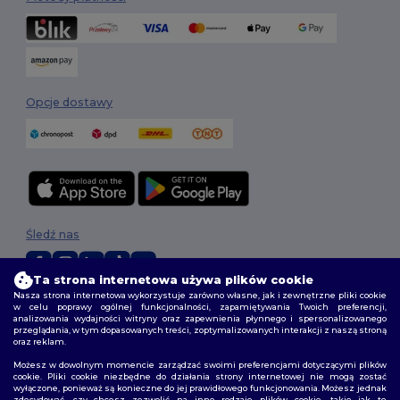
Opcje dostawy
Śledź nas
Ta strona internetowa używa plików cookie
Nasza strona internetowa wykorzystuje zarówno własne, jak i zewnętrzne pliki cookie
2026. Wszelkie prawa zastrzeżone
w celu poprawy ogólnej funkcjonalności, zapamiętywania Twoich preferencji,
analizowania wydajności witryny oraz zapewnienia płynnego i spersonalizowanego
Warunki i Zasady
|
Polityka niestandardowa
|
polityka prywatności
|
przeglądania, w tym dopasowanych treści, zoptymalizowanych interakcji z naszą stroną
Polityka plików cookie
|
Mapa strony
oraz reklam.
Możesz w dowolnym momencie zarządzać swoimi preferencjami dotyczącymi plików
cookie. Pliki cookie niezbędne do działania strony internetowej nie mogą zostać
wyłączone, ponieważ są konieczne do jej prawidłowego funkcjonowania. Możesz jednak
zdecydować, czy chcesz zezwolić na inne rodzaje plików cookie, takie jak te