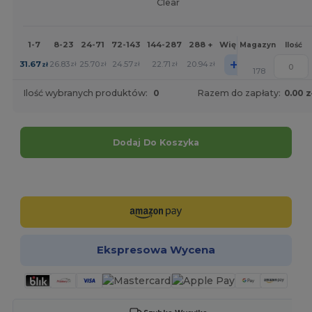
Clear
1-7
8-23
24-71
72-143
144-287
288 +
Więcej
Magazyn
Ilość
+
31.67
26.83
25.70
24.57
22.71
20.94
zł
zł
zł
zł
zł
zł
178
Ilość wybranych produktów:
0
Razem do zapłaty:
0.00 z
Dodaj Do Koszyka
Spersonalizuj!
Ekspresowa Wycena