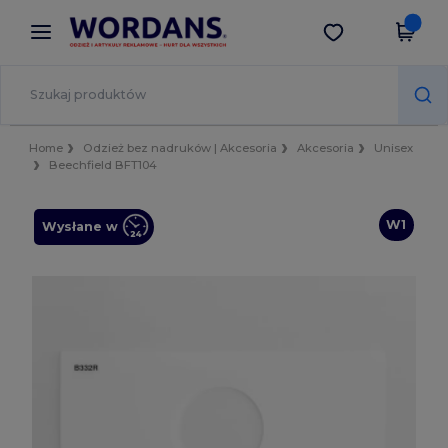
×
Aplikacja Wordans
Pobierz app
Lepsze ceny w aplikacji!
Home
Odzież bez nadruków | Akcesoria
Akcesoria
Unisex
Beechfield BFT104
W1
Wysłane w