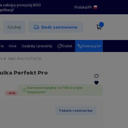
i na zakupy powyżej 800
Polska
/
Pl
likacji!
Szukaj
Śledź zamówienie
ia
Inne
Gadżety i prezenty
Outlet
Dostosuj to!
ni
B&C Pro CGTUC01
ulka Perfekt Pro
Darmowa wysyłka od 749 zł w tym
magazynie!
-
41
%
Tabela rozmiarów