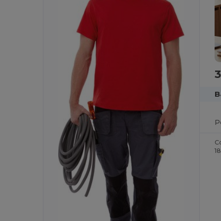
3
B
P
C
1