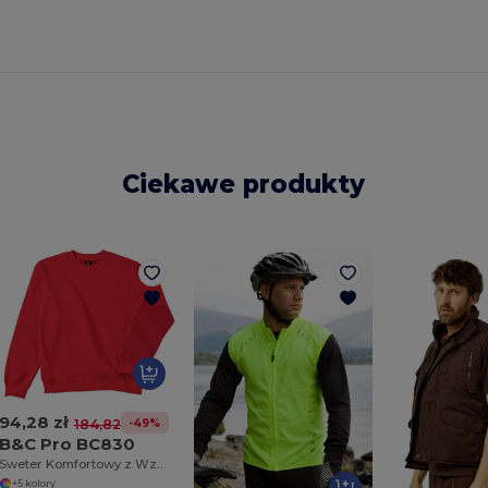
Ciekawe produkty
94,28 zł
-49%
184,82 zł
B&C Pro BC830
Sweter Komfortowy z Wzmocnionymi Ramionami
+5 kolory