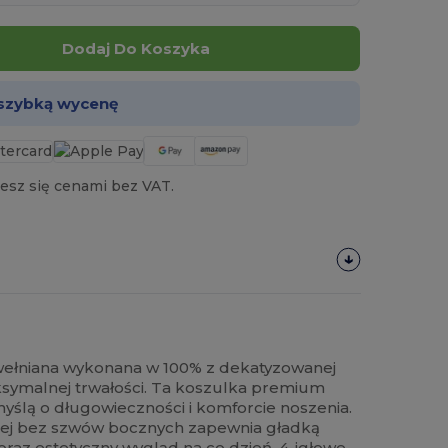
Dodaj Do Koszyka
 szybką wycenę
esz się cenami bez VAT.
ełniana wykonana w 100% z dekatyzowanej
symalnej trwałości. Ta koszulka premium
yślą o długowieczności i komforcie noszenia.
rnej bez szwów bocznych zapewnia gładką
raz estetyczny wygląd na co dzień. 4-igłowe