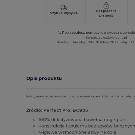
Bezpieczna
Szybka Wysyłka
płatność
Potrzebujesz pomocy lub chcesz poprosi
Kontakt
sales@wordans.pl
Monday - Thursday : 10h-13h & 14h-17h30 Friday : 10h
Opis produktu
Należy pamiętać, że ze względu na ustawienia ekranu kolor produktu może ni
Źródło: Perfect Pro, BC805
100% dekatyzowana bawełna ring-spun
Konstrukcja tubularna bez szwów bocznyc
4-igłowe wzmocnione szwy na dole