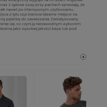
raz 2-igłowe szwy przy pachach sprawiają, że
tałt nawet po intensywnym użytkowaniu.
życa z tyłu szyi stanowi idealne miejsce na
czną pętelkę do zawieszania. Dekatyzowany
zenie się, co czyni ją niezawodnym wyborem
ealna jako wysokiej jakości baza lub pod