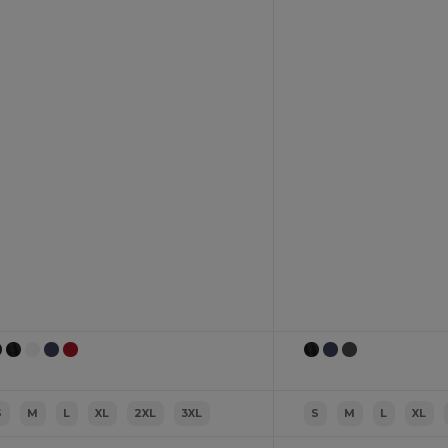
Dla siebie
Dla firmy
Nie, dziękuję
S
M
L
XL
2XL
3XL
S
M
L
XL