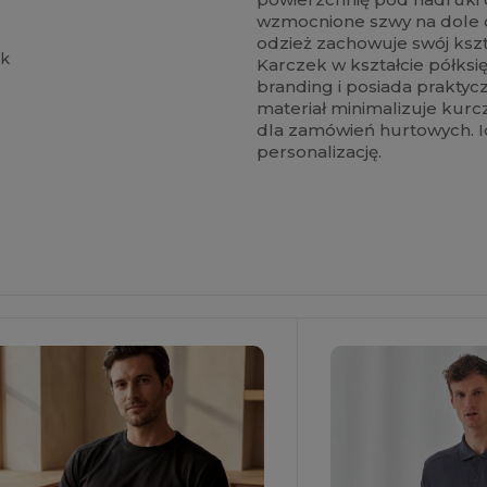
wzmocnione szwy na dole o
odzież zachowuje swój ksz
ck
Karczek w kształcie półksię
branding i posiada prakty
materiał minimalizuje kurc
dla zamówień hurtowych. Id
personalizację.