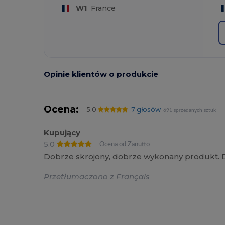
W1
France
Opinie klientów o produkcie
Ocena:
5.0
7 głosów
691 sprzedanych sztuk
Kupujący
5.0
Ocena od Zanutto
Dobrze skrojony, dobrze wykonany produkt. D
Przetłumaczono z Français