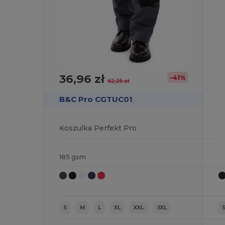
36,96 zł
-41%
62,25 zł
B&C Pro CGTUC01
Koszulka Perfekt Pro
185 gsm
S
M
L
XL
XXL
3XL