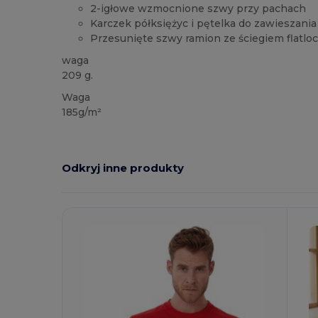
2-igłowe wzmocnione szwy przy pachach
Karczek półksiężyc i pętelka do zawieszania
Przesunięte szwy ramion ze ściegiem flatlo
waga
209 g.
Waga
185g/m²
Odkryj inne produkty