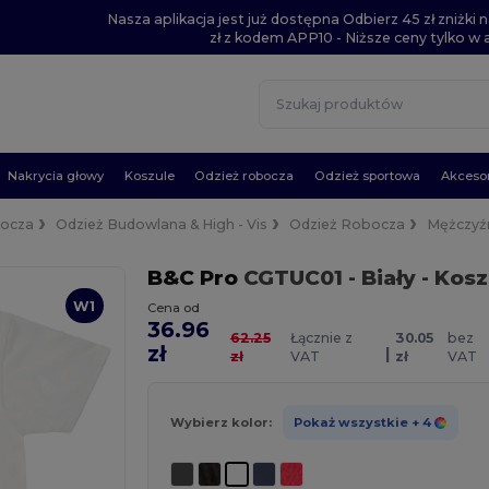
Nasza aplikacja jest już dostępna Odbierz 45 zł zniżk
zł z kodem APP10 - Niższe ceny tylko w ap
Nakrycia głowy
Koszule
Odzież robocza
Odzież sportowa
Akcesor
bocza
Odzież Budowlana & High - Vis
Odzież Robocza
Mężczyź
B&C Pro
CGTUC01
- Biały
- Kosz
W1
Cena od
36.96
62.25
Łącznie z
30.05
bez
zł
|
zł
VAT
zł
VAT
Wybierz kolor:
Pokaż wszystkie
+ 4