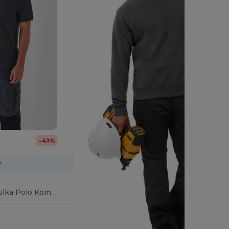
-41%
0
Profesjonalna Koszulka Polo Komfort