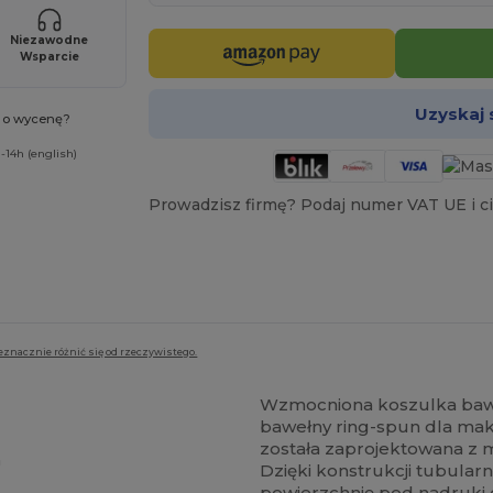
Niezawodne
Wsparcie
Uzyskaj
ć o wycenę?
-14h (english)
Prowadzisz firmę? Podaj numer VAT UE i ci
eznacznie różnić się od rzeczywistego.
Wzmocniona koszulka baw
bawełny ring-spun dla mak
została zaprojektowana z m
h
Dzięki konstrukcji tubula
powierzchnię pod nadruki o