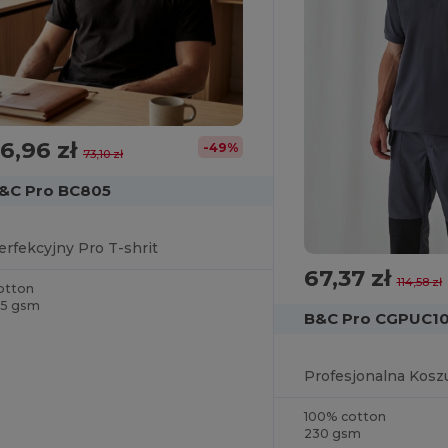
6,96 zł
-49%
73,10 zł
&C Pro BC805
erfekcyjny Pro T-shrit
67,37 zł
114,58 zł
otton
Otrzymaj
85 gsm
B&C Pro CGPUC1
45Zł zniżki!
100% cotton
Aby odebrać rabat, powiedz nam dla
230 gsm
kogo robisz zakupy: