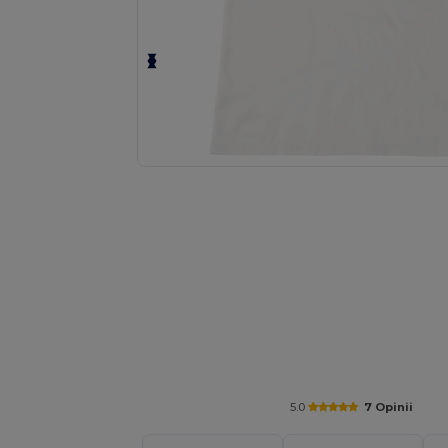
Poproś o spersonalizowaną wycenę sw
5.0
7 Opinii