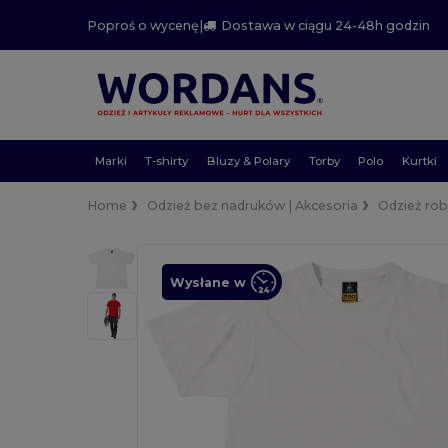
Poproś o wycenę
|
Dostawa w ciągu 24-48h godzin
Marki
T-shirty
Bluzy & Polary
Torby
Polo
Kurtki
Home
Odzież bez nadruków | Akcesoria
Odzież ro
Wysłane w