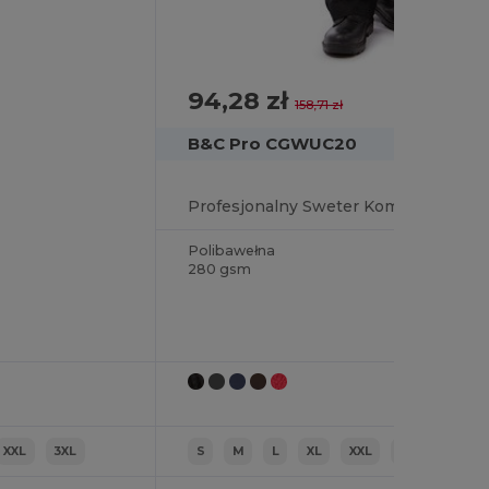
94,28 zł
-41%
158,71 zł
B&C Pro CGWUC20
Profesjonalny Sweter Komfortowy i Wytrzymały
Polibawełna
280 gsm
XXL
3XL
S
M
L
XL
XXL
3XL