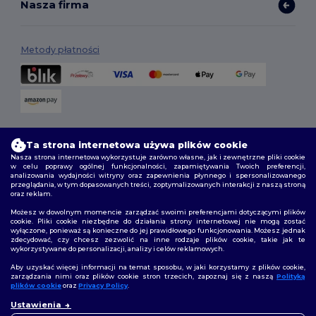
Nasza firma
Metody płatności
Opcje dostawy
Ta strona internetowa używa plików cookie
Nasza strona internetowa wykorzystuje zarówno własne, jak i zewnętrzne pliki cookie
w celu poprawy ogólnej funkcjonalności, zapamiętywania Twoich preferencji,
analizowania wydajności witryny oraz zapewnienia płynnego i spersonalizowanego
przeglądania, w tym dopasowanych treści, zoptymalizowanych interakcji z naszą stroną
oraz reklam.
Możesz w dowolnym momencie zarządzać swoimi preferencjami dotyczącymi plików
cookie. Pliki cookie niezbędne do działania strony internetowej nie mogą zostać
wyłączone, ponieważ są konieczne do jej prawidłowego funkcjonowania. Możesz jednak
Śledź nas
zdecydować, czy chcesz zezwolić na inne rodzaje plików cookie, takie jak te
wykorzystywane do personalizacji, analizy i celów reklamowych.
Aby uzyskać więcej informacji na temat sposobu, w jaki korzystamy z plików cookie,
zarządzania nimi oraz plików cookie stron trzecich, zapoznaj się z naszą
Polityką
plików cookie
oraz
Privacy Policy
.
2026. Wszelkie prawa zastrzeżone
👋
Cześć
Ustawienia
Warunki i Zasady
|
Polityka niestandardowa
|
polityka prywatności
|
Jeśli masz jakiekolwiek pytania
Polityka plików cookie
|
Mapa strony