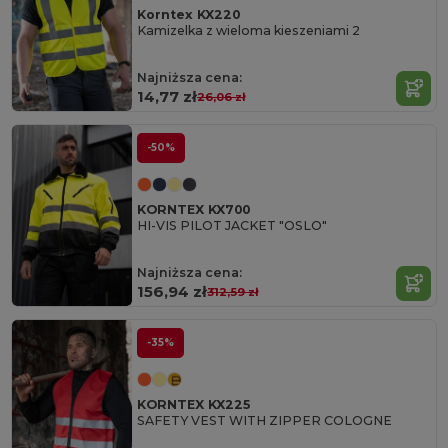
Korntex KX220
Kamizelka z wieloma kieszeniami 2
Najniższa cena:
14,77 zł
26,06 zł
-50%
KORNTEX KX700
HI-VIS PILOT JACKET "OSLO"
Najniższa cena:
156,94 zł
312,59 zł
-35%
KORNTEX KX225
SAFETY VEST WITH ZIPPER COLOGNE