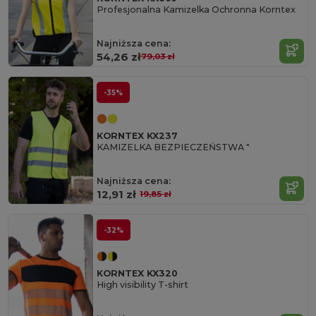
Profesjonalna Kamizelka Ochronna Korntex
Najniższa cena:
54,26 zł
79,03 zł
-35%
KORNTEX KX237
KAMIZELKA BEZPIECZEŃSTWA "
Najniższa cena:
12,91 zł
19,85 zł
-32%
KORNTEX KX320
High visibility T-shirt