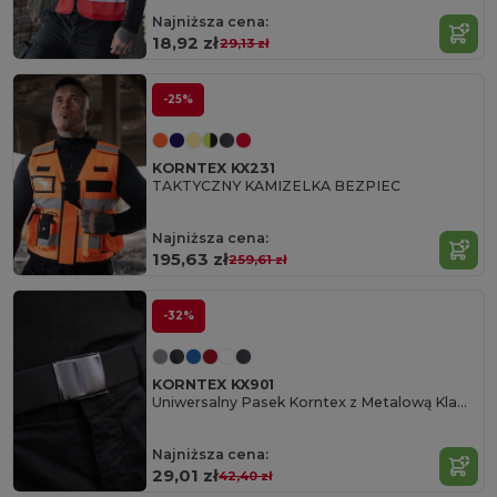
Najniższa cena:
18,92 zł
29,13 zł
-25%
KORNTEX KX231
TAKTYCZNY KAMIZELKA BEZPIEC
Najniższa cena:
195,63 zł
259,61 zł
-32%
KORNTEX KX901
Uniwersalny Pasek Korntex z Metalową Klamrą
Najniższa cena:
29,01 zł
42,40 zł