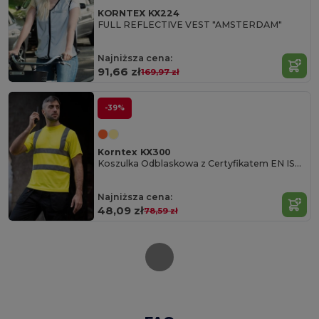
KORNTEX KX224
FULL REFLECTIVE VEST "AMSTERDAM"
Najniższa cena:
91,66 zł
169,97 zł
-39%
Korntex KX300
Koszulka Odblaskowa z Certyfikatem EN ISO 20471
Najniższa cena:
48,09 zł
78,59 zł