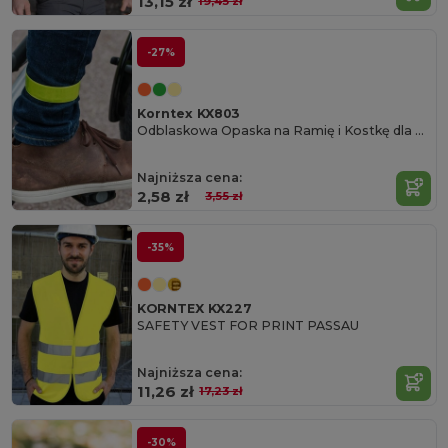
13,15 zł
19,45 zł
-27%
Korntex KX803
Odblaskowa Opaska na Ramię i Kostkę dla Sportowców
Najniższa cena:
2,58 zł
3,55 zł
-35%
KORNTEX KX227
SAFETY VEST FOR PRINT PASSAU
Najniższa cena:
11,26 zł
17,23 zł
-30%