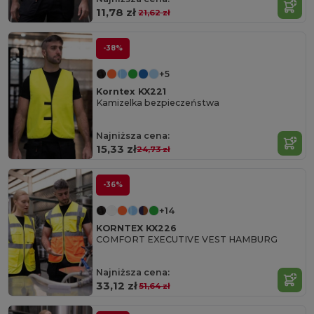
11,78 zł
21,62 zł
-38%
+5
Korntex KX221
Kamizelka bezpieczeństwa
Najniższa cena:
15,33 zł
24,73 zł
-36%
+14
KORNTEX KX226
COMFORT EXECUTIVE VEST HAMBURG
Najniższa cena:
33,12 zł
51,64 zł