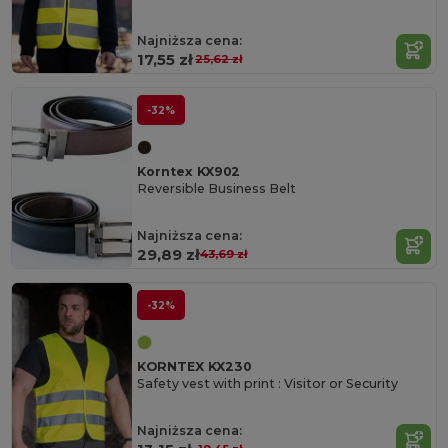
Najniższa cena:
17,55 zł
25,62 zł
-32%
Korntex KX902
Reversible Business Belt
Najniższa cena:
29,89 zł
43,69 zł
-32%
KORNTEX KX230
Safety vest with print : Visitor or Security
Najniższa cena: