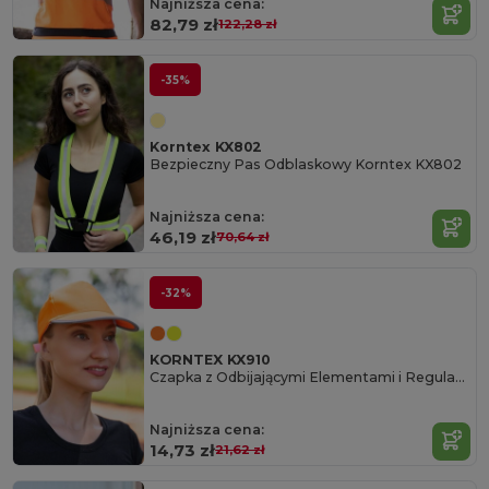
Najniższa cena:
82,79 zł
122,28 zł
-35%
Korntex KX802
Bezpieczny Pas Odblaskowy Korntex KX802
Najniższa cena:
46,19 zł
70,64 zł
-32%
KORNTEX KX910
Czapka z Odbijającymi Elementami i Regulacją
Najniższa cena:
14,73 zł
21,62 zł