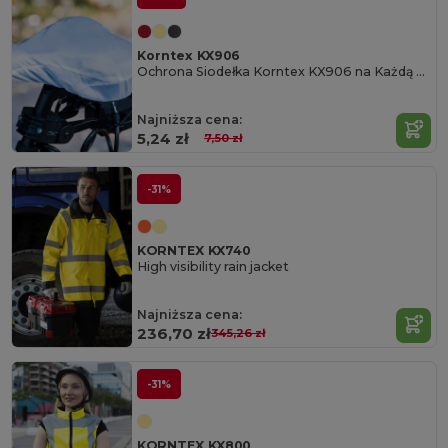
Korntex KX906
Ochrona Siodełka Korntex KX906 na Każdą Pogodę
Najniższa cena:
5,24 zł
7,50 zł
-31%
KORNTEX KX740
High visibility rain jacket
Najniższa cena:
236,70 zł
345,26 zł
-31%
KORNTEX KX800