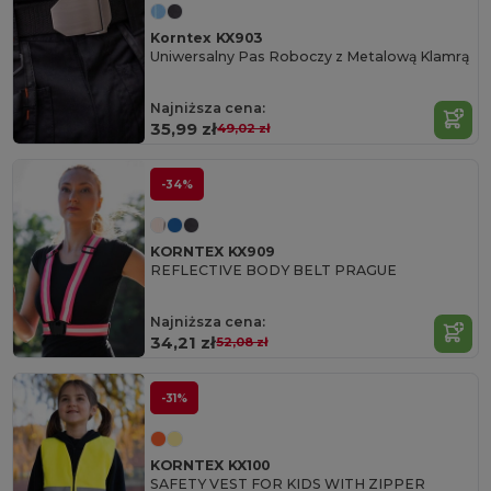
Korntex KX903
Uniwersalny Pas Roboczy z Metalową Klamrą
Najniższa cena:
35,99 zł
49,02 zł
-34%
KORNTEX KX909
REFLECTIVE BODY BELT PRAGUE
Najniższa cena:
34,21 zł
52,08 zł
-31%
KORNTEX KX100
SAFETY VEST FOR KIDS WITH ZIPPER