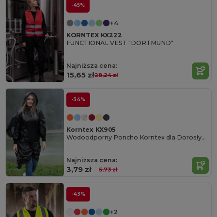
-45%
+4
KORNTEX KX222
FUNCTIONAL VEST "DORTMUND"
Najniższa cena:
15,65 zł
28,24 zł
-34%
Korntex KX905
Wodoodporny Poncho Korntex dla Dorosłych
Najniższa cena:
3,79 zł
5,73 zł
-43%
+2