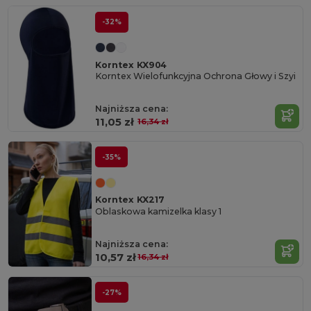
-32%
Korntex KX904
Korntex Wielofunkcyjna Ochrona Głowy i Szyi
Najniższa cena:
11,05 zł
16,34 zł
-35%
Korntex KX217
Oblaskowa kamizelka klasy 1
Najniższa cena:
10,57 zł
16,34 zł
-27%