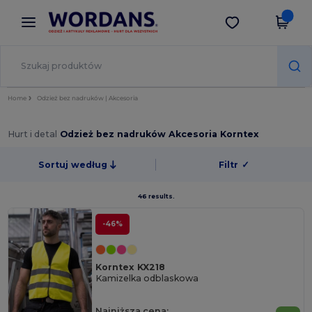
×
Aplikacja Wordans
Pobierz app
Lepsze ceny w aplikacji!
Home
Odzież bez nadruków | Akcesoria
Hurt i detal
Odzież bez nadruków Akcesoria Korntex
Sortuj według
Filtr
✓
46 results.
-46%
Korntex KX218
Kamizelka odblaskowa
Najniższa cena: