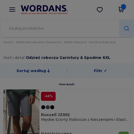
×
Aplikacja Wordans
Pobierz app
Lepsze ceny w aplikacji!
Home
Odzież bez nadruków | Akcesoria
Odzież robocza
Garnitury & Spodnie
Hurt i detal
Odzież robocza Garnitury & Spodnie 6XL
Sortuj według
Filtr
✓
One result.
-46%
Russell JZ002
Męskie Szorty Robocze z Kieszeniami i Elastycznym Pasem
Najniższa cena: