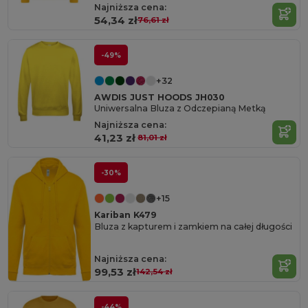
Najniższa cena:
54,34 zł
76,61 zł
-49%
+32
AWDIS JUST HOODS JH030
Uniwersalna Bluza z Odczepianą Metką
Najniższa cena:
41,23 zł
81,01 zł
-30%
+15
Kariban K479
Bluza z kapturem i zamkiem na całej długości
Najniższa cena:
99,53 zł
142,54 zł
-44%