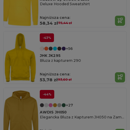
Deluxe Hooded Sweatshirt
Najniższa cena:
58,34 zł
75,44 zł
-43%
+56
JHK JK295
Bluza z kapturem 290
Najniższa cena:
53,78 zł
93,60 zł
-44%
+27
AWDIS JH050
Elegancka Bluza z Kapturem JH050 na Zamek