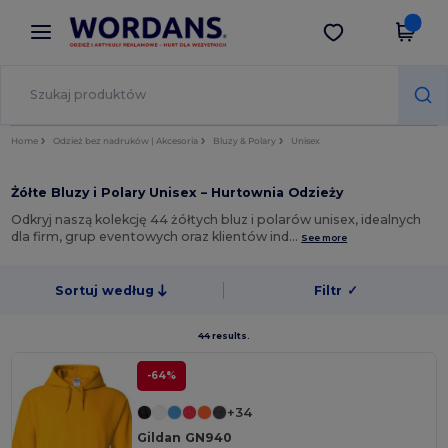
×
Aplikacja Wordans
Pobierz app
Lepsze ceny w aplikacji!
Home
Odzież bez nadruków | Akcesoria
Bluzy & Polary
Unisex
Żółte Bluzy i Polary Unisex – Hurtownia Odzieży
Odkryj naszą kolekcję 44 żółtych bluz i polarów unisex, idealnych
dla firm, grup eventowych oraz klientów ind…
See more
Sortuj według
Filtr
✓
44 results.
-64%
+34
Gildan GN940