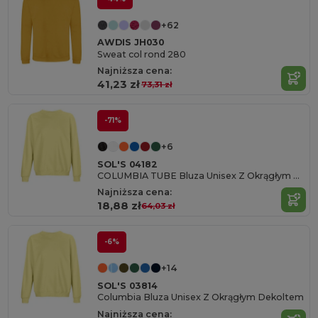
+62
AWDIS JH030
Sweat col rond 280
Najniższa cena:
41,23 zł
73,31 zł
-71%
+6
SOL'S 04182
COLUMBIA TUBE Bluza Unisex Z Okrągłym Dekoltem
Najniższa cena:
18,88 zł
64,03 zł
-6%
+14
SOL'S 03814
Columbia Bluza Unisex Z Okrągłym Dekoltem
Najniższa cena: