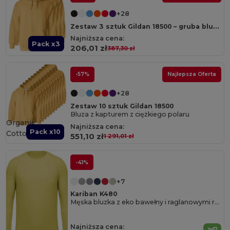
+28
Zestaw 3 sztuk Gildan 18500 – gruba bluza z kapturem z polaru (Heavy Blend)
Najniższa cena:
Pack x3
206,01 zł
387,30 zł
-57%
Najlepsza Oferta
+28
Zestaw 10 sztuk Gildan 18500
Bluza z kapturem z ciężkiego polaru
Organic
Najniższa cena:
Pack x10
Cotton
551,10 zł
1 291,01 zł
-41%
+7
Kariban K480
Męska bluzka z eko bawełny i raglanowymi rękawkami
Najniższa cena: