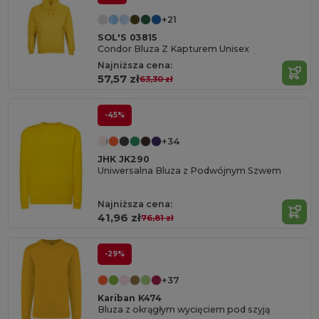
+21
SOL'S 03815
Condor Bluza Z Kapturem Unisex
Najniższa cena:
57,57 zł
63,30 zł
-45%
+34
JHK JK290
Uniwersalna Bluza z Podwójnym Szwem
Najniższa cena:
41,96 zł
76,81 zł
-29%
+37
Kariban K474
Bluza z okrągłym wycięciem pod szyją