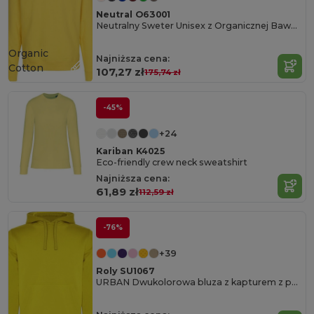
Neutral O63001
Neutralny Sweter Unisex z Organicznej Bawełny
Organic
Najniższa cena:
Cotton
107,27 zł
175,74 zł
-45%
+24
Kariban K4025
Eco-friendly crew neck sweatshirt
Najniższa cena:
61,89 zł
112,59 zł
-76%
+39
Roly SU1067
URBAN Dwukolorowa bluza z kapturem z podwójnej tkaniny ze sznurkowym ściągaczem