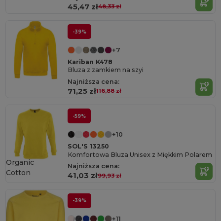
45,47 zł
48,33 zł
-39%
+7
Kariban K478
Bluza z zamkiem na szyi
Najniższa cena:
71,25 zł
116,88 zł
-59%
+10
SOL'S 13250
Komfortowa Bluza Unisex z Miękkim Polarem
Organic
Najniższa cena:
Cotton
41,03 zł
99,93 zł
-39%
+11