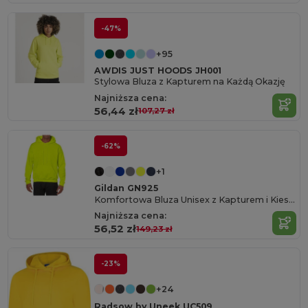
-47%
+95
AWDIS JUST HOODS JH001
Stylowa Bluza z Kapturem na Każdą Okazję
Najniższa cena:
56,44 zł
107,27 zł
-62%
+1
Gildan GN925
Komfortowa Bluza Unisex z Kapturem i Kieszenią
Najniższa cena:
56,52 zł
149,23 zł
-23%
+24
Radsow by Uneek UC509