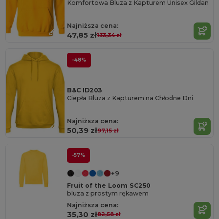
Komfortowa Bluza z Kapturem Unisex Gildan
Najniższa cena:
47,85 zł
133,34 zł
-48%
B&C ID203
Ciepła Bluza z Kapturem na Chłodne Dni
Najniższa cena:
50,39 zł
97,15 zł
-57%
+9
Fruit of the Loom SC250
bluza z prostym rękawem
Najniższa cena:
35,30 zł
82,58 zł