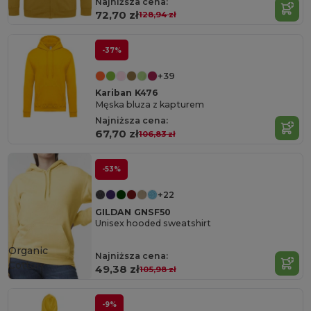
Najniższa cena:
72,70 zł
128,94 zł
-37%
+39
Kariban K476
Męska bluza z kapturem
Najniższa cena:
67,70 zł
106,83 zł
-53%
+22
GILDAN GNSF50
Unisex hooded sweatshirt
Organic
Najniższa cena:
Cotton
49,38 zł
105,98 zł
-9%