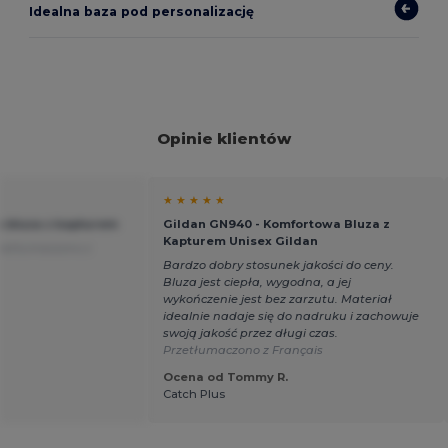
Idealna baza pod personalizację
Opinie klientów
★ ★ ★ ★ ★
a bluza z kapturem
Gildan GN940 - Komfortowa Bluza z
Kapturem Unisex Gildan
zetłumaczono z
Bardzo dobry stosunek jakości do ceny.
Bluza jest ciepła, wygodna, a jej
wykończenie jest bez zarzutu. Materiał
idealnie nadaje się do nadruku i zachowuje
swoją jakość przez długi czas.
Przetłumaczono z Français
Ocena od Tommy R.
Catch Plus