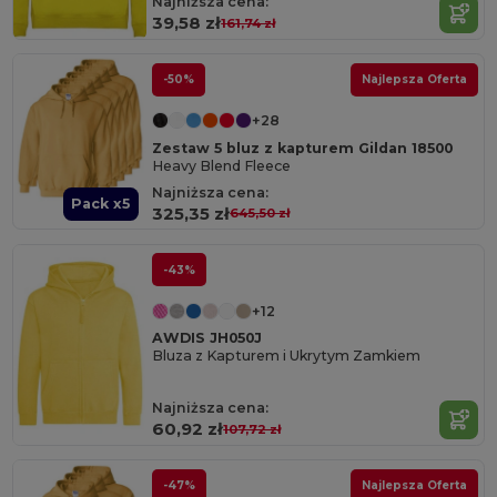
Najniższa cena:
39,58 zł
161,74 zł
-50%
Najlepsza Oferta
+28
Zestaw 5 bluz z kapturem Gildan 18500
Heavy Blend Fleece
Najniższa cena:
Pack x5
325,35 zł
645,50 zł
-43%
+12
AWDIS JH050J
Bluza z Kapturem i Ukrytym Zamkiem
Najniższa cena:
60,92 zł
107,72 zł
-47%
Najlepsza Oferta